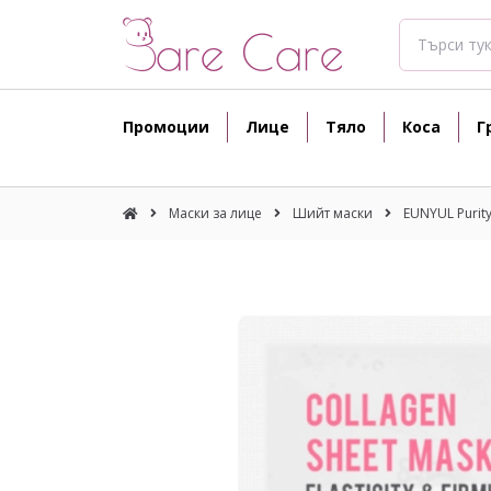
Промоции
Лице
Тяло
Коса
Г
Маски за лице
Шийт маски
EUNYUL Purity