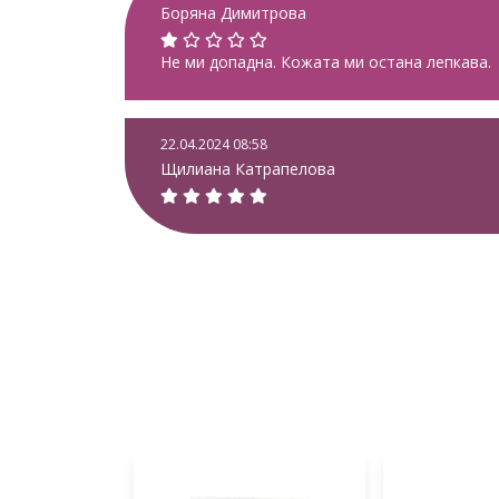
Боряна Димитрова
Не ми допадна. Кожата ми остана лепкава.
22.04.2024 08:58
Щилиана Катрапелова