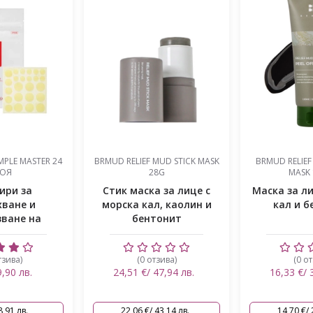
F MUD STICK MASK
BRMUD RELIEF MUD PEEL OFF
BRMUD RE
28G
MASK 110ML
ка за лице с
Маска за лице с морска
Маска 
ал, каолин и
кал и бентонит
отмиване 
нтонит
бентони
отзива)
(0 отзива)
(0 
/ 47,94 лв.
16,33 €/ 31,94 лв.
18,38 €
/ 43,14 лв.
14,70 €/ 28,74 лв.
16,54 €