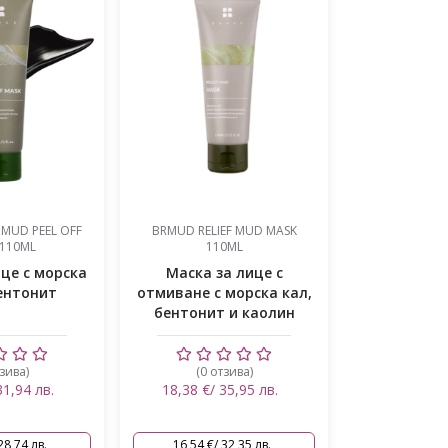
LIEF MUD MASK
BRMUD RELIEF MUD PACK TO
ISNTREE H
110ML
FOAM CLEANSER 110ML
WATER SLEE
за лице с
2 в 1 Маска и
Нощна мас
с морска кал,
почистваща пяна с кора
хиалуроно
т и каолин
от бяла върба,
бетаин, се
хиалуронова к...
отзива)
(0 отзива)
(2 
/ 35,95 лв.
15,82 €/ 30,94 лв.
18,91 €
/ 32,35 лв.
14,24 €/ 27,85 лв.
17,02 €