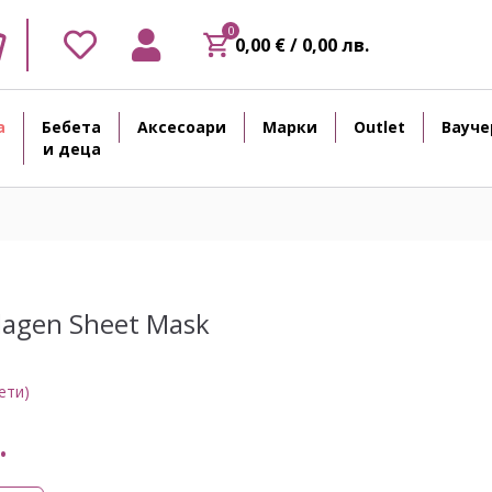
0
0,00 € / 0,00 лв.
а
Бебета
Аксесоари
Марки
Outlet
Вауче
и деца
lagen Sheet Mask
ети)
.