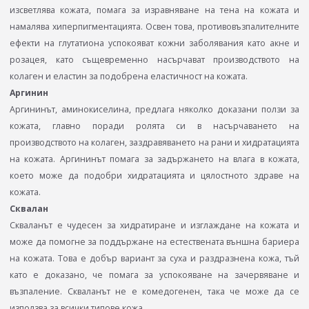
изсветлява кожата, помага за изравняване на тена на кожата и
намалява хиперпигментацията. Освен това, противовъзпалителните
ефекти на глутатиона успокояват кожни заболявания като акне и
розацея, като същевременно насърчават производството на
колаген и еластин за подобрена еластичност на кожата.
Аргинин
Аргининът, аминокиселина, предлага няколко доказани ползи за
кожата, главно поради ролята си в насърчаването на
производството на колаген, заздравяването на рани и хидратацията
на кожата. Аргининът помага за задържането на влага в кожата,
което може да подобри хидратацията и цялостното здраве на
кожата.
Сквалан
Скваланът е чудесен за хидратиране и изглаждане на кожата и
може да помогне за поддържане на естествената външна бариера
на кожата. Това е добър вариант за суха и раздразнена кожа, тъй
като е доказано, че помага за успокояване на зачервяване и
възпаление. Скваланът не е комедогенен, така че може да се
използва за всички типове кожа.