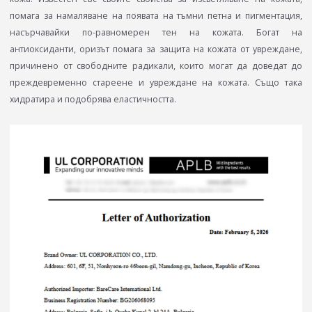
помага за намаляване на появата на тъмни петна и пигментация,
насърчавайки по-равномерен тен на кожата. Богат на
антиоксиданти, оризът помага за защита на кожата от увреждане,
причинено от свободните радикали, които могат да доведат до
преждевременно стареене и увреждане на кожата. Също така
хидратира и подобрява еластичността.