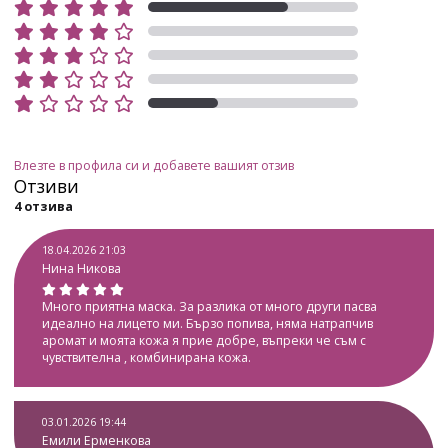
Влезте в профила си и добавете вашият отзив
Отзиви
4 отзива
18.04.2026 21:03
Нина Никова
Много приятна маска. За разлика от много други пасва
идеално на лицето ми. Бързо попива, няма натрапчив
аромат и моята кожа я прие добре, въпреки че съм с
чувствителна , комбинирана кожа.
03.01.2026 19:44
Емили Ерменкова