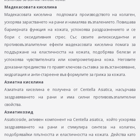
Мадекасовата киселина
Мадекасовата киселина подпомага производството на колаген,
ускорява зарастването на рани и намалява възпалението. Повишава
бариерната функция на кожата, успокоява раздразнението и се
бори с оксидативния стрес. Със своите антиоксидантни и
противовъзпалителни ефекти мадекасовата киселина помага за
поддържане на еластичността на кожата, подобрява белези и
успокоява чувствителната или компрометирана кожа. Неговите
доказани предимства го правят ключова съставка за възстановяване,
хидратация и анти-стареене във формулите за грижа за кожата.
Азиатна киселина
Азиатната киселина e получена от Centella Asiatica, насърчава
заздравяването на рани и има силни противовъзпалителни
свойства.
Азиатикозид
Asiaticoside, активен компонент на Centella asiatica, който ускорява
заздравяването на рани и стимулира синтеза на колаген,
подобрявайки плътността и еластичността на кожата. Действа като