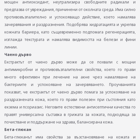
мощен антиоксидант, неутрализира свободните радикали и
предпазва от увреждания, причинени от околната среда. Има силно
противовъзпалително и успокояващо действие, което намалява
зачервявания и раздразнения. Подобрява хидратацията и укрепва
кожната бариера, като същевременно подпомага регенерацията,
изглажда текстурата и намалява видимостта на белези и фини
линии.
Чаено дърво
Екстрактът от чаено дърво може да се похвали с мощни
антимикробни и противовъзпалителни свойства, което го прави
много ефективен при лечение на акне чрез намаляване на
бактериите и успокояване на зачервяването. Проучванията
показват, че екстрактът от чаено дърво помага за успокояване на
раздразнената кожа, което го прави полезен при състояния като
екзема и псориазис. Неговите естествени антисептични качества го
правят универсална съставка в грижата за кожата, подходяща за
почистване и поддържане на здрава, балансирана кожа.
Бета-глюкан
Бета-глюканът има свойства за възстановяване на кожата и