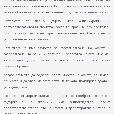
противовъзпалително и успокояващо действие, което намалява
зачервявания и раздразнения. Подобрява хидратацията и укрепва
кожната бариера, като същевременно подпомага регенерацията.
Екстрактът от чаено дърво има антимикробни и
противовъзпалителни свойства, което го прави много ефективен
при лечение на акне чрез намаляване на бактериите и
успокояване на зачервяването.
Бета-глюканът има свойства за възстановяване на кожата и
заздравяване на рани, хидратира и успокоява кожата и е лек
антиоксидант, дори показва обещаващи ползи в борбата с фини
линии и бръчки.
Колагенът може да подобри еластичността на кожата, да намали
бръчките и да увеличи плътността на кожата, подобрява сухата и
увредена кожа.
Екстрактът от морски зърнастец съдържа разнообразие от високо
съдържание на витамини, има антиоксидантен ефект,
предотвратява стареенето на кожата и предотвратява синтеза на