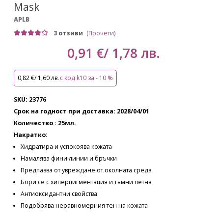
Mask
APLB
3 отзиви
(Прочети)
0,91 €/ 1,78 лв.
0,82 €/ 1,60 лв.
с код k10 за - 10 %
SKU: 23776
Срок на годност при доставка: 2028/04/01
Количество : 25мл.
Накратко:
Хидратира и успокоява кожата
Намалява фини линии и бръчки
Предпазва от увреждане от околната среда
Бори се с хиперпигментация и тъмни петна
Антиоксидантни свойства
Подобрява неравномерния тен на кожата