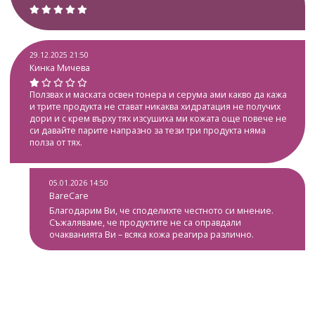
29.12.2025 21:50
Кинка Мичева
Ползвах и маската освен тонера и серума ами какво да кажа
и трите продукта не стават никаква хидратация не получих
дори и с крем върху тях изсушиха ми кожата още повече не
си давайте парите напразно за тези три продукта няма
полза от тях.
05.01.2026 14:50
BareCare
Благодарим Ви, че споделихте честното си мнение.
Съжаляваме, че продуктите не са оправдали
очакванията Ви – всяка кожа реагира различно.