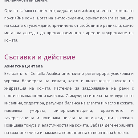
меланинови пигменти.
Оризът забавя стареенето, хидратира и избистря тена на кожата за
по-сияйна кожа. Богат на антиоксиданти, оризът помага за защита
на кожата от увреждане, причинено от свободните радикали, които
могат да доведат до преждевременно стареене и увреждане на
кожата.
Съставки и действие
Азиатска Центела
Екстрактът от Centella Asiatica интензивно регенерира, успокоява и
укрепва бариерата на кожата, както и възстановява нивото на
хидратация на кожата. Растение за заздравяване на рани с
противовъзпалителни качества. Стимулира синтеза на хиалуронова
киселина, хидратира, регулира баланса на влагата и масло в кожата,
намалява умората, хиперпиментацията, дразненето и
зачервяванията и повишава нивата на антиоксиданти в кожата.
Повишава тонуса и еластичността на кожата. Забавя дегенерацията
на кожните клетки и намалява вероятността от почвата на бръчки.