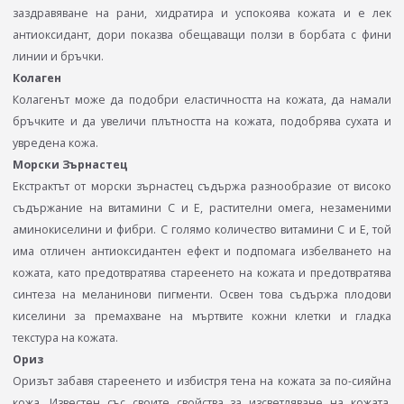
заздравяване на рани, хидратира и успокоява кожата и е лек
антиоксидант, дори показва обещаващи ползи в борбата с фини
линии и бръчки.
Колаген
Колагенът може да подобри еластичността на кожата, да намали
бръчките и да увеличи плътността на кожата, подобрява сухата и
увредена кожа.
Морски Зърнастец
Екстрактът от морски зърнастец съдържа разнообразие от високо
съдържание на витамини С и Е, растителни омега, незаменими
аминокиселини и фибри. С голямо количество витамини С и Е, той
има отличен антиоксидантен ефект и подпомага избелването на
кожата, като предотвратява стареенето на кожата и предотвратява
синтеза на меланинови пигменти. Освен това съдържа плодови
киселини за премахване на мъртвите кожни клетки и гладка
текстура на кожата.
Ориз
Оризът забавя стареенето и избистря тена на кожата за по-сияйна
кожа. Известен със своите свойства за изсветляване на кожата,