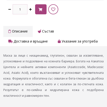
Описание
Състав
Доставка и връщане
Указание за употреба
Маска за лице с ниацинамид, глутатион, сквалан за изсветляване,
успокояване и подсилване на кожната бариера. Богата на Азиатска
Центела и нейните активни компоненти (Asiaticoside, Madecassic
Acid, Asiatic Acid), които възстановяват и успокояват чувствителната
кожа. Формулата е обогатена със сквалан и бета-глюкан за дълбока
хидратация и еластичност, както и с колаген за по-стегната кожа.
Резултатът е по-сияйна и хидратирана кожа с подобрена
еластичност и равномерен тен.