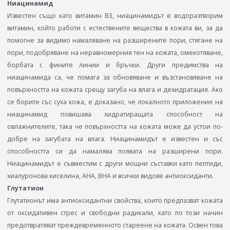
Ниацинамид
Известен също като витамин В3, ниацинамидът е водоразтворим
витамин, който работи с естествените вещества в кожата ви, за да
помогне за видимо намаляване на разширените пори, стягане на
пори, подобряване на неравномерния тен на кожата, омекотяване,
борбата с фините линии и бръчки. Други предимства на
ниацинамида са, че помага за обновяване и възстановяване на
повърхността на кожата срещу загуба на влага и дехидратация. Ако
се борите със суха кожа, е доказано, че локалното приложение на
ниацинамид повишава хидратиращата способност на
овлажнителите, така че повърхността на кожата може да устои по-
добре на загубата на влага. Ниацинамидът е известен и със
способността си да намалява появата на разширени пори.
Ниацинамидът е съвместим с други мощни съставки като пептиди,
хиалуронова киселина, AHA, BHA и всички видове антиоксиданти.
Глутатион
Глутатионът има антиоксидантни свойства, които предпазват кожата
от оксидативен стрес и свободни радикали, като по този начин
предотвратяват преждевременното стареене на кожата. Освен това