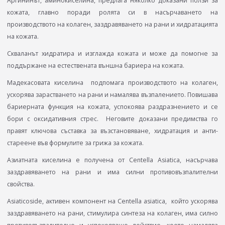
Аргининът, аминокиселина, предлага няколко доказани ползи за
кожата, главно поради ролята си в насърчаването на
производството на колаген, заздравяването на рани и хидратацията
на кожата.
Скваланът хидратира и изглажда кожата и може да помогне за
поддържане на естествената външна бариера на кожата.
Мадекасовата киселина подпомага производството на колаген,
ускорява зарастването на рани и намалява възпалението. Повишава
бариерната функция на кожата, успокоява раздразнението и се
бори с оксидативния стрес. Неговите доказани предимства го
правят ключова съставка за възстановяване, хидратация и анти-
стареене във формулите за грижа за кожата.
Азиатната киселина e получена от Centella Asiatica, насърчава
заздравяването на рани и има силни противовъзпалителни
свойства.
Asiaticoside, активен компонент на Centella asiatica, който ускорява
заздравяването на рани, стимулира синтеза на колаген, има силно