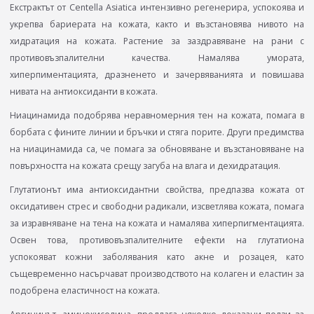
Екстрактът от Centella Asiatica интензивно регенерира, успокоява и
укрепва бариерата на кожата, както и възстановява нивото на
хидратация на кожата. Растение за заздравяване на рани с
противовъзпалителни качества. Намалява умората,
хиперпиментацията, дразненето и зачервяванията и повишава
нивата на антиоксиданти в кожата.
Ниацинамида подобрява неравномерния тен на кожата, помага в
борбата с фините линии и бръчки и стяга порите. Други предимства
на ниацинамида са, че помага за обновяване и възстановяване на
повърхността на кожата срещу загуба на влага и дехидратация.
Глутатионът има антиоксидантни свойства, предпазва кожата от
оксидативен стрес и свободни радикали, изсветлява кожата, помага
за изравняване на тена на кожата и намалява хиперпигментацията.
Освен това, противовъзпалителните ефекти на глутатиона
успокояват кожни заболявания като акне и розацея, като
същевременно насърчават производството на колаген и еластин за
подобрена еластичност на кожата.