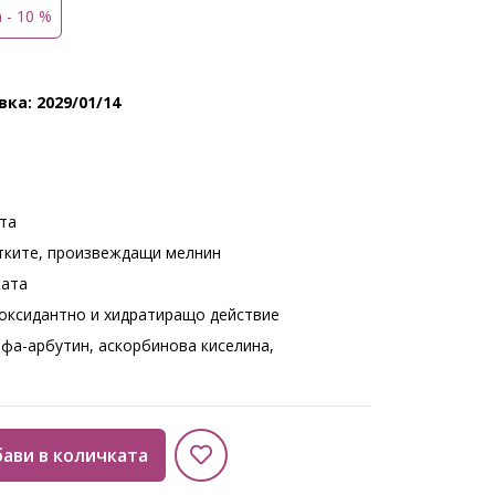
а - 10 %
ка: 2029/01/14
та
тките, произвеждащи мелнин
жата
оксидантно и хидратиращо действие
фа-арбутин, аскорбинова киселина,
ави в количката