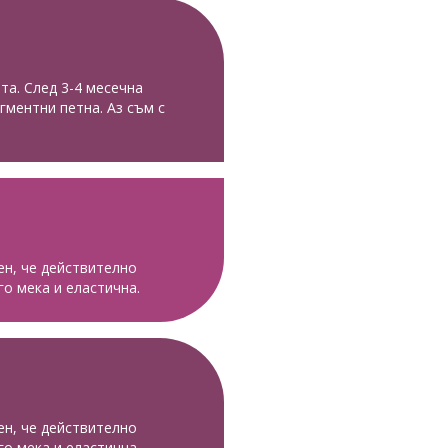
та. След 3-4 месечна
гментни петна. Аз съм с
.
ен, че действително
о мека и еластична.
ен, че действително
о мека и еластична.