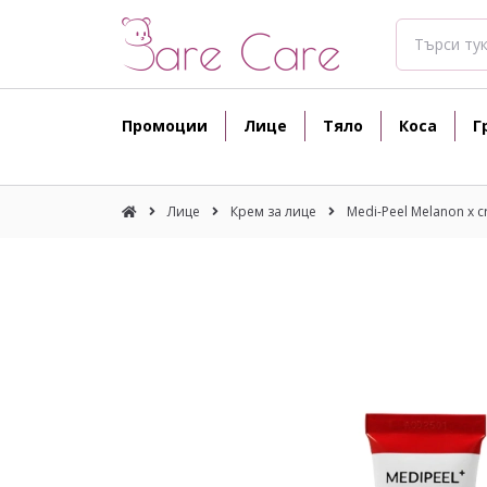
Промоции
Лице
Тяло
Коса
Г
Лице
Крем за лице
Medi-Peel Melanon x 