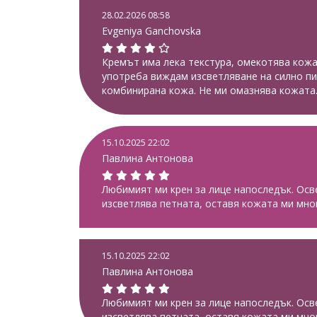
28.02.2026 08:58
Evgeniya Ganchovska
Кремът има лека текстура, омекотява кожа
употреба виждам изсветляване на силно пи
комбинирана кожа. Не ми омазнява кожата
15.10.2025 22:02
Павлина Антонова
Любимият ми крен за лице напоследък. Осв
изсветлява петната, оставя кожата ми мног
15.10.2025 22:02
Павлина Антонова
Любимият ми крен за лице напоследък. Осв
изсветлява петната, оставя кожата ми мног