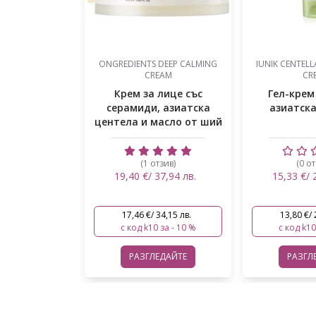
DEEP CALMING
IUNIK CENTELLA CALMING GEL
BEAUTY OF JO
EAM
CREAM
CREAM
лице със
Гел-крем за лице с
Крем за лиц
 азиатска
азиатска центела
трици и
асло от ший
тзив)
(0 отзива)
(1 о
37,94 лв.
15,33 €/ 29,98 лв.
30,95 €/ 
34,15 лв.
13,80 €/ 26,98 лв.
27,86 €/ 
 за - 10 %
с код k10 за - 10 %
с код k10
ЕДАЙТЕ
РАЗГЛЕДАЙТЕ
РАЗГЛ