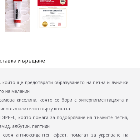
ставка и връщане
, който ще предотврати образуването на петна и лунички
то на меланин.
самова киселина, която се бори с хиперпигментацията и
тивовъзпалително върху кожата.
DIPEEL, която помага за подобряване на тъмните петна,
мид, албутин, пептиди.
 своя антиоксидантен ефект, помагат за укрепване на