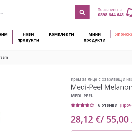
Позвънете на
0898 644 643
рим
Нови
Комплекти
Мини
Японск
продукти
продукти
cream
Крем за лице с озаряващ и и
Medi-Peel Melanon
MEDI-PEEL
6 отзиви
(Проч
28,12 €/ 55,00 