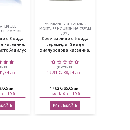
UL CALMING
APRILSKIN ARTEMISIA SQUALANE
RISHING CREAM
COXIR VITA C 
HYDRA GEL CREAM 50ML
ML
це с 5 вида
Гел крем за лице със
Озаряващ к
, 5 вида
сквалан, ниацинамид и
а киселина,
7 вида хиалуронова
а...
кис...
зива)
(0 отзива)
(0 от
38,94 лв.
30,14 €/ 58,95 лв.
16,36 €/ 
35,05 лв.
27,13 €/ 53,05 лв.
14,72 €/ 
 за - 10 %
с код k10 за - 10 %
с код k10
ЕДАЙТЕ
РАЗГЛЕДАЙТЕ
РАЗГЛ