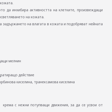
кожата.
ото да инхибира активността на клетките, произвеждащи
зсветляването на кожата.
за задържането на влагата в кожата и подобряват нейната
дащи мелнин
дратиращо действие
орбинова киселина, транексамова киселина
и крема с нежни потупващи движения, за да се усвои от