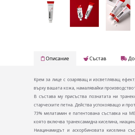
Описание
Състав
До
Крем за лице с озаряващ и изсветляващ ефект
върху вашата кожа, намалявайки производство
В състава му присъства познатата ни транек
старческите петна. Действа успокояващо и про
73% мелатамин е патентована съставка на ME
която включва транексамидна киселина, ниацина
Ниацинамидът и аскорбиновата киселина със