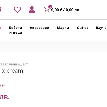
0
0,00 € / 0,00 лв.
а
Бебета
Аксесоари
Марки
Outlet
Вауче
и деца
зсветляващ ефект
 x cream
ети)
лв.