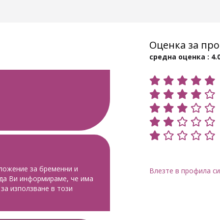
Оценка за про
средна оценка : 4.
иложение за бременни и
Влезте в профила си
да Ви информираме, че има
 за използване в този