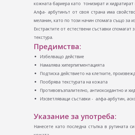
кожната бариера като тонизират и хидратират 
Алфа- арбутинът от своя страна има свойств
меланин, като по този начин спомага също за и
Екстрактите от естествени съставки спомагат 
текстура.
Предимства:
Избелващо действие
Намалява хиперпигментацията
Подтиска действието на клетките, произвеж
Пообрява текстурата на кожата
Противовъзпалително, антиоксидантно и хи
Изсветляващи съставки - алфа-арбутин, аск
Указание за употреба:
Нанесете като последна стъпка в рутината с
кожата.