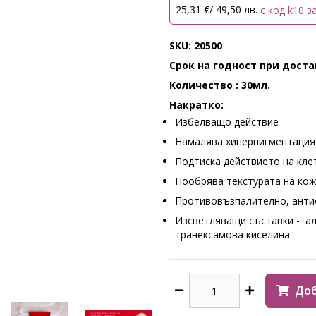
25,31 €/ 49,50 лв.
с код k10 з
SKU: 20500
Срок на годност при достав
Количество : 30мл.
Накратко:
Избелващо действие
Намалява хиперпигментация
Подтиска действието на кле
Пообрява текстурата на ко
Противовъзпалително, анти
Изсветляващи съставки - ал
транексамова киселина
Доб