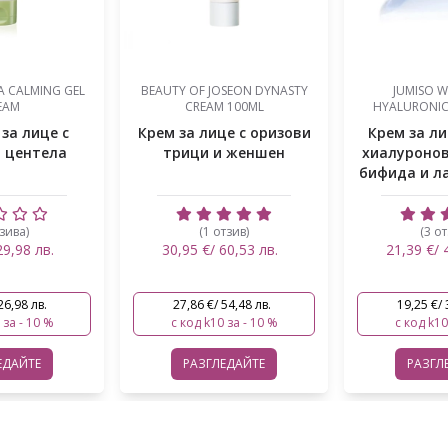
PYUNKANG Y
SEON DYNASTY
JUMISO WATERFULL
MOISTURE NOU
 100ML
HYALURONIC CREAM 50ML
50
е с оризови
Крем за лице с 3 вида
Крем за ли
 женшен
хиалуронова киселина,
серамиди
бифида и лактобацилус
хиалуронов
скв
тзив)
(3 отзива)
(0 от
60,53 лв.
21,39 €/ 41,84 лв.
19,91 €/ 
54,48 лв.
19,25 €/ 37,65 лв.
17,92 €/ 
 за - 10 %
с код k10 за - 10 %
с код k10
ЕДАЙТЕ
РАЗГЛЕДАЙТЕ
РАЗГЛ