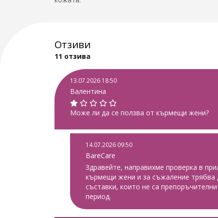
Отзиви
11 отзива
13.07.2026 18:50
Валентина
Може ли да се ползва от кърмещи жени?
14.07.2026 09:50
BareCare
Здравейте, направихме проверка в пр
кърмещи жени и за съжаление трябва 
съставки, които не са препоръчителни
период.