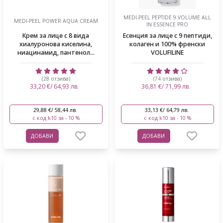
MEDI-PEEL PEPTIDE 9 VOLUME ALL
MEDI-PEEL POWER AQUA CREAM
IN ESSENCE PRO
Крем за лице с 8 вида
Есенция за лице с 9 пептиди,
хиалуронова киселина,
колаген и 100% френски
ниацинамид, пантенол...
VOLUFILINE
(28 отзива)
(74 отзива)
33,20 €/ 64,93 лв.
36,81 €/ 71,99 лв.
29,88 €/ 58,44 лв.
33,13 €/ 64,79 лв.
с код k10 за - 10 %
с код k10 за - 10 %
ДОБАВИ
ДОБАВИ