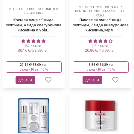
MEDI-PEEL HYALURON DARK
MEDI-PEEL PEPTIDE VOLUME TOX
BENONE PEPTIDE 9 AMPOULE EYE
CREAM PRO
PATCH
Крем за лице с 9 вида
Пачове за очи с 9 вида
пептиди, 4 вида хиалуронова
пептиди, 7 вида Хиалуронова
киселина и Volu...
киселина,Перл...
(57 отзива)
(18 отзива)
30,16 €/ 58,99 лв.
20,96 €/ 40,99 лв.
27,14 €/ 53,09 лв.
18,86 €/ 36,89 лв.
с код k10 за - 10 %
с код k10 за - 10 %
ДОБАВИ
ДОБАВИ