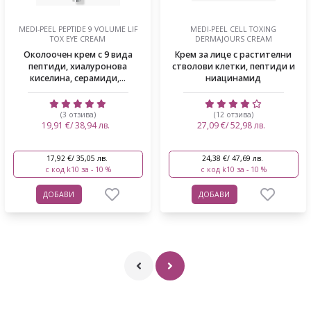
MEDI-PEEL PEPTIDE 9 VOLUME LIF
MEDI-PEEL CELL TOXING
TOX EYE CREAM
DERMAJOURS CREAM
Околоочен крем с 9 вида
Крем за лице с растителни
пептиди, хиалуронова
стволови клетки, пептиди и
киселина, серамиди,...
ниацинамид
(3 отзива)
(12 отзива)
19,91 €/ 38,94 лв.
27,09 €/ 52,98 лв.
17,92 €/ 35,05 лв.
24,38 €/ 47,69 лв.
с код k10 за - 10 %
с код k10 за - 10 %
ДОБАВИ
ДОБАВИ