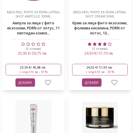
MEDI-PEEL PHYTO EX PDRN LIFTING
MEDI-PEEL PHYTO EX PDRN LIFTING
SHOT AMPOULE 100ML
SHOT CREAM 50ML
Ампула за лице с фито
Крем за лице фито екзозоми,
екзозоми, PDRN от лотус, 11
фолиева киселина, PDRN от
пептиден компл...
лотос, 13...
(0 отзива)
(3 отзива)
25,95 €/ 50,75 лв.
29,50 €/ 57,70 лв.
23,36 €/ 45,68 лв.
26,55 €/ 51,93 лв.
с код k10 за - 10 %
с код k10 за - 10 %
ДОБАВИ
ДОБАВИ