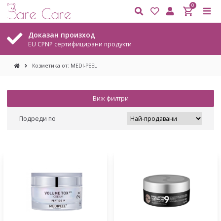
0
Безплатна доставка
На всички поръчки над 20.45 €. / 40,00 лв.
Козметика от: MEDI-PEEL
Виж филтри
Подреди по