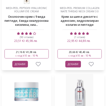
MEDI-PEEL PEPTIDE9 HYALURONIC
MEDI-PEEL PREMIUM COLLAGEN
VOLUMY EYE CREAM
NAITE THREAD NECK CREAM 3.0
Околоочен крем с 9 вида
Крем за шия и деколте с
пептиди, 4 вида хиалуронова
аденозин, хидролизиран
киселина, ниа...
колаген и пептиди
(90 отзива)
(1 отзив)
23,51 €/ 45,98 лв.
22,95 €/ 44,89 лв.
21,16 €/ 41,38 лв.
20,66 €/ 40,40 лв.
с код k10 за - 10 %
с код k10 за - 10 %
ДОБАВИ
ДОБАВИ