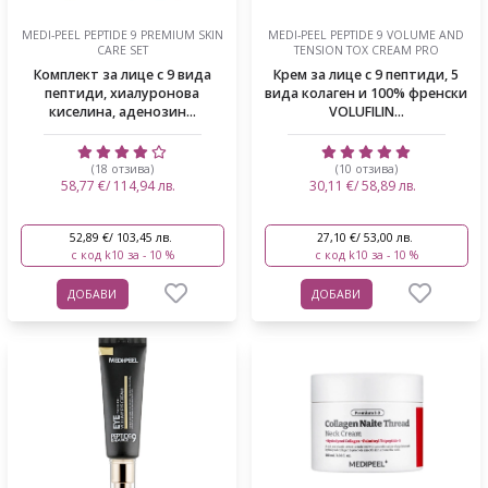
MEDI-PEEL PEPTIDE 9 PREMIUM SKIN
MEDI-PEEL PEPTIDE 9 VOLUME AND
CARE SET
TENSION TOX CREAM PRO
Комплект за лице с 9 вида
Крем за лице с 9 пептиди, 5
пептиди, хиалуронова
вида колаген и 100% френски
киселина, аденозин...
VOLUFILIN...
(18 отзива)
(10 отзива)
58,77 €/ 114,94 лв.
30,11 €/ 58,89 лв.
52,89 €/ 103,45 лв.
27,10 €/ 53,00 лв.
с код k10 за - 10 %
с код k10 за - 10 %
ДОБАВИ
ДОБАВИ