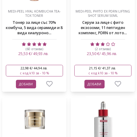
MEDI-PEEL HYAL KOMBUCHA TEA-
MEDI-PEEL PHYTO EX PDRN LIFTING
TOX TONER
SHOT SERUM 50ML
Тонер за лице със 70%
Серум за лице с фито
комбуча, 5 вида серамиди и 8
екзозоми, 11 пептиден
вида хиалуроно...
комплекс, PDRN от лото...
(60 отзива)
(2 отзива)
25,53 €/ 49,93 лв.
23,50 €/ 45,96 лв.
22,98 €/ 44,94 лв.
21,15 €/ 41,37 лв.
с код k10 за - 10 %
с код k10 за - 10 %
ДОБАВИ
ДОБАВИ