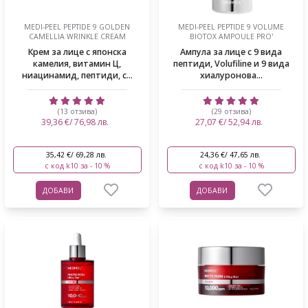
MEDI-PEEL PEPTIDE 9 GOLDEN
MEDI-PEEL PEPTIDE 9 VOLUME
CAMELLIA WRINKLE CREAM
BIOTOX AMPOULE PRO'
Крем за лице с японска
Ампула за лице с 9 вида
камелия, витамин Ц,
пептиди, Volufiline и 9 вида
ниацинамид, пептиди, с...
хиалуронова...
(13 отзива)
(29 отзива)
39,36 €/ 76,98 лв.
27,07 €/ 52,94 лв.
35,42 €/ 69,28 лв.
24,36 €/ 47,65 лв.
с код k10 за - 10 %
с код k10 за - 10 %
ДОБАВИ
ДОБАВИ