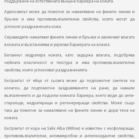
поддържане на естествената външна бариера на кожата.
Аденозинът може да помогне за намаляване на фините линии и
бръчки и има противовъзпалителни свойства, които могат да
успокоят раздразнената кожа.
Серамидите намаляват фините линии и бръчки и заключват влагата
в кожата и възстановява и укрепва бариерата на кожата.
Бетаинът хидратира кожата, като задържа влагата, подобрява
нейната еластичност и текстура и има противовъзпалителни
свойства, които успокояват раздразненията.
Екстрактът от яйца от сьомга може да подпомогне синтеза на
колаген, да подпомогне заздравяването на рани, да намали
възпалението и да подсили кожната бариера, което води до анти-
стареещи, хидратиращи и регенериращи свойства. Може също
така да помогне за намаляване на фините линии и дори тена на
кожата.
Екстрактът от кора на Salix Alba (Willow) е известен с ексфолиращи,
противовъзпалителни, антимикробни и антиоксидантни свойства,