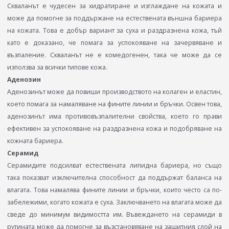
Скваланът е чудесен за хидратиране и изглаждане на кожата и
може да помогне за поддържане на естествената външна бариера
на кожата. Това е добър вариант за суха и раздразнена кожа, тъй
като е доказано, че помага за успокояване на зачервяване и
възпаление. Скваланът не е комедогенен, така че може да се
използва за всички типове кожа.
Аденозин
Аденозинът може да повиши производството на колаген и еластин,
което помага за намаляване на фините линии и бръчки. Освен това,
аденозинът има противовъзпалителни свойства, което го прави
ефективен за успокояване на раздразнена кожа и подобряване на
кожната бариера.
Серамид
Серамидите подсилват естествената липидна бариера, но също
така показват изключителна способност да поддържат баланса на
влагата. Това намалява фините линии и бръчки, които често са по-
забележими, когато кожата е суха. Заключването на влагата може да
сведе до минимум видимостта им. Въвеждането на серамиди в
рутината може да помогне за възстановяване на защитния слой на