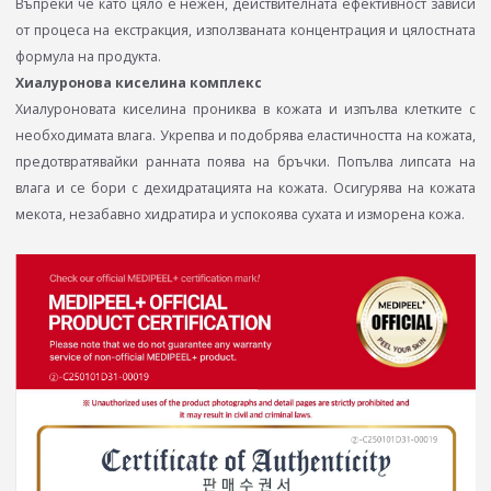
Въпреки че като цяло е нежен, действителната ефективност зависи
от процеса на екстракция, използваната концентрация и цялостната
формула на продукта.
Хиалуронова киселина комплекс
Хиалуроновата киселина прониква в кожата и изпълва клетките с
необходимата влага. Укрепва и подобрява еластичността на кожата,
предотвратявайки ранната поява на бръчки. Попълва липсата на
влага и се бори с дехидратацията на кожата. Осигурява на кожата
мекота, незабавно хидратира и успокоява сухата и изморена кожа.