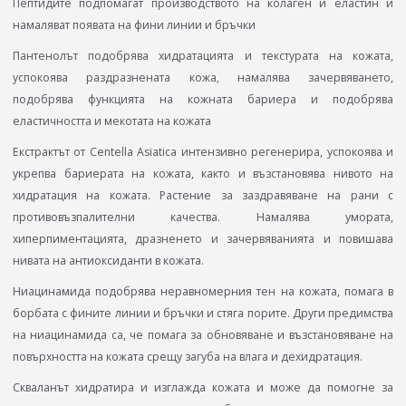
Пептидите подпомагат производството на колаген и еластин и
намаляват появата на фини линии и бръчки
Пантенолът подобрява хидратацията и текстурата на кожата,
успокоява раздразнената кожа, намалява зачервяването,
подобрява функцията на кожната бариера и подобрява
еластичността и мекотата на кожата
Екстрактът от Centella Asiatica интензивно регенерира, успокоява и
укрепва бариерата на кожата, както и възстановява нивото на
хидратация на кожата. Растение за заздравяване на рани с
противовъзпалителни качества. Намалява умората,
хиперпиментацията, дразненето и зачервяванията и повишава
нивата на антиоксиданти в кожата.
Ниацинамида подобрява неравномерния тен на кожата, помага в
борбата с фините линии и бръчки и стяга порите. Други предимства
на ниацинамида са, че помага за обновяване и възстановяване на
повърхността на кожата срещу загуба на влага и дехидратация.
Скваланът хидратира и изглажда кожата и може да помогне за