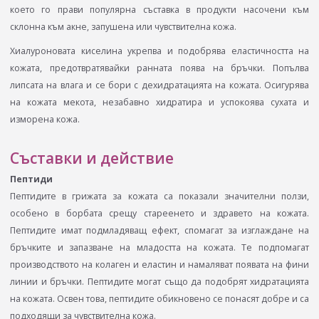
което го прави популярна съставка в продукти насочени към
склонна към акне, запушена или чувствителна кожа.
Хиалуроновата киселина укрепва и подобрява еластичността на
кожата, предотвратявайки ранната поява на бръчки. Попълва
липсата на влага и се бори с дехидратацията на кожата. Осигурява
на кожата мекота, незабавно хидратира и успокоява сухата и
изморена кожа.
Съставки и действие
Пептиди
Пептидите в грижата за кожата са показали значителни ползи,
особено в борбата срещу стареенето и здравето на кожата.
Пептидите имат подмладяващ ефект, спомагат за изглаждане на
бръчките и запазване на младостта на кожата. Те подпомагат
производството на колаген и еластин и намаляват появата на фини
линии и бръчки. Пептидите могат също да подобрят хидратацията
на кожата. Освен това, пептидите обикновено се понасят добре и са
подходящи за чувствителна кожа.