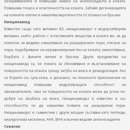
зачервяванията и повишава нивата на антиоксиданти в кожата.
Повишава тонуса и еластичността на кожата. Забавя дегенерацията
на кожните клетки и намалява вероятността от почвата на бръчки.
Ниацинамид
Известен също като витамин В3, ниацинамидът е водоразтворим
витамин, който работи с естествените вещества в кожата ви, за да
помогне за видимо намаляване на разширените пори, стягане на
пори, подобряване на неравномерния тен на кожата, омекотяване,
борбата с фините линии и бръчки. Други предимства на
ниацинамида са, че помага за обновяване и възстановяване на
повърхността на кожата срещу загуба на влага и дехидратация. Ако
се борите със суха кожа, е доказано, че локалното приложение на
ниацинамид повишава хидратиращата способност на
овлажнителите, така че повърхността на кожата може да устои по-
добре на загубата на влага. Ниацинамидът е известен и със
способността си да намалява появата на разширени пори.
Ниацинамидът е съвместим с други мощни съставки като пептиди,
хиалуронова киселина, AHA, BHA и всички видове антиоксиданти.
Сквалан