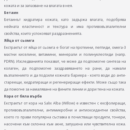
кожата и за запазване на влагата в нея.
Бетаин
Бетаинът хидратира кожата, като задържа влагата, подобрява
нейната еластичност и текстура и има противовъзпалителни
свойства, които успокояват раздразненията.
Яйца от сьомга
Екстрактът от яйца от сьомга е богат на протеини, пептиди, омега-3
мастни киселини, витамини, минерали и полинуклеотиди (напр.
PDRN). Изследванията показват, че може да подпомогне синтеза на
колаген, да подпомогне заздравяването на рани, да намали
възпалението и да подсили кожната бариера - което води до анти-
стареещи, хидратиращи и регенериращи ефекти. Може също така
да помогне за намаляване на фините линии и дори тена на кожата.
Кора от бяла върба
Екстрактът от кора на Salix Alba (Willow) е известен с ексфолиращи,
противовъзпалителни, антимикробни и антиоксидантни свойства,
което го прави популярна съставка в почистващи продукти, тонери,
насочени към склонна към акне, запушена или чувствителна кожа.