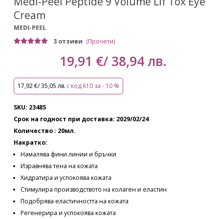
Medi-Peel Peptide 9 Volume Lif Tox Eye
Cream
MEDI-PEEL
3 отзиви
(Прочети)
19,91 €/ 38,94 лв.
17,92 €/ 35,05 лв.
с код k10 за - 10 %
SKU: 23485
Срок на годност при доставка: 2029/02/24
Количество : 20мл.
Накратко:
Намалява фини линии и бръчки
Изравнява тена на кожата
Хидратира и успокоява кожата
Стимулира производството на колаген и еластин
Подобрява еластичността на кожата
Регенерира и успокоява кожата