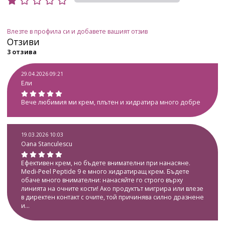
Влезте в профила си и добавете вашият отзив
Отзиви
3 отзива
29.04.2026 09:21
Ели
Вече любимия ми крем, плътен и хидратира много добре
19.03.2026 10:03
Oana Stanculescu
Ефективен крем, но бъдете внимателни при нанасяне.
Medi-Peel Peptide 9 е много хидратиращ крем. Бъдете
обаче много внимателни: нанасяйте го строго върху
линията на очните кости! Ако продуктът мигрира или влезе
в директен контакт с очите, той причинява силно дразнене
и...