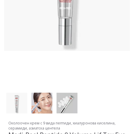
Околоочен крем с 9 вида пептиди, хиалуронова киселина,
серамиди, азиатска центела