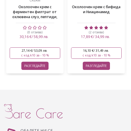
CREAM
Oколоочен крем с
Околоочен крем с бифида
ферментен филтрат от
и Ниацинамид
охлювена слуз, пептиди,
хиа...
(0 отзива)
(2 отзива)
30,16 €/ 58,99 лв.
17,89 €/ 34,99 лв.
27,14 €/ 53,09 лв.
16,10 €/ 31,49 лв.
с код k10 за - 10 %
с код k10 за - 10 %
РАЗГЛЕДАЙТЕ
РАЗГЛЕДАЙТЕ
ОБАДЕТЕ НИ СЕ