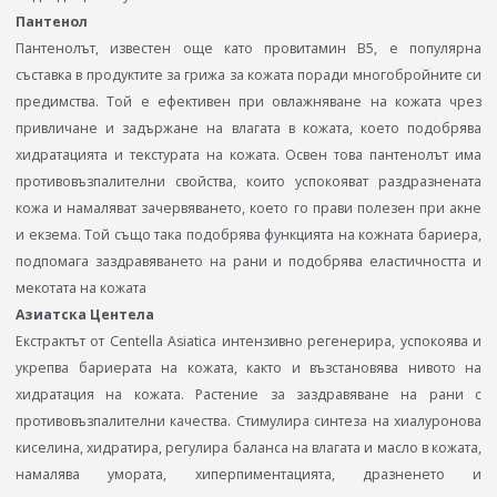
Пантенол
Пантенолът, известен още като провитамин В5, е популярна
съставка в продуктите за грижа за кожата поради многобройните си
предимства. Той е ефективен при овлажняване на кожата чрез
привличане и задържане на влагата в кожата, което подобрява
хидратацията и текстурата на кожата. Освен това пантенолът има
противовъзпалителни свойства, които успокояват раздразнената
кожа и намаляват зачервяването, което го прави полезен при акне
и екзема. Той също така подобрява функцията на кожната бариера,
подпомага заздравяването на рани и подобрява еластичността и
мекотата на кожата
Азиатска Центела
Екстрактът от Centella Asiatica интензивно регенерира, успокоява и
укрепва бариерата на кожата, както и възстановява нивото на
хидратация на кожата. Растение за заздравяване на рани с
противовъзпалителни качества. Стимулира синтеза на хиалуронова
киселина, хидратира, регулира баланса на влагата и масло в кожата,
намалява умората, хиперпиментацията, дразненето и