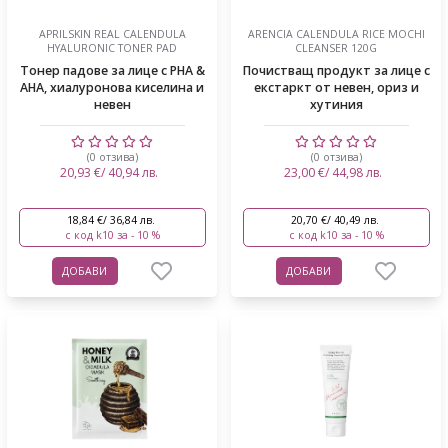
APRILSKIN REAL CALENDULA
ARENCIA CALENDULA RICE MOCHI
HYALURONIC TONER PAD
CLEANSER 120G
Тонер падове за лице с PHA &
Почистващ продукт за лице с
AHA, хиалуронова киселина и
екстаркт от невен, ориз и
невен
хутиния
(0 отзива)
(0 отзива)
20,93 €/ 40,94 лв.
23,00 €/ 44,98 лв.
18,84 €/ 36,84 лв.
20,70 €/ 40,49 лв.
с код k10 за - 10 %
с код k10 за - 10 %
ДОБАВИ
ДОБАВИ