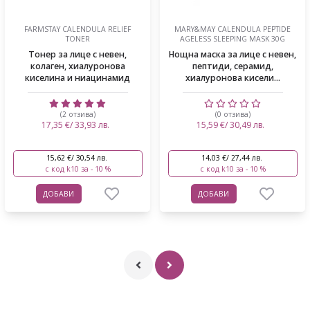
FARMSTAY CALENDULA RELIEF
MARY&MAY CALENDULA PEPTIDE
TONER
AGELESS SLEEPING MASK 30G
Тонер за лице с невен,
Нощна маска за лице с невен,
колаген, хиалуронова
пептиди, серамид,
киселина и ниацинамид
хиалуронова кисели...
(2 отзива)
(0 отзива)
17,35 €/ 33,93 лв.
15,59 €/ 30,49 лв.
15,62 €/ 30,54 лв.
14,03 €/ 27,44 лв.
с код k10 за - 10 %
с код k10 за - 10 %
ДОБАВИ
ДОБАВИ