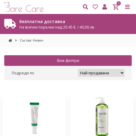
0
Поръчка = Подарък
.
Подаръци с всяка поръчка
Състав: Невен
Виж филтри
Подреди по