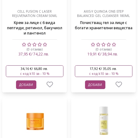
CELL FUSION C LASER
AXIS-Y QUINOA ONE-STEP
REJUVENATION CREAM 50ML
BALANCED GEL CLEANSER 180ML
Крем за лице с 6 вида
Почистващ гел за лице с
пептиди, ретинол, бакучиол
богати хранителни вещества
и пантенол
(0 отзива)
(0 отзива)
37,95 €/ 74,22 лв.
19,91 €/ 38,94 лв.
34,16 €/ 66,80 лв.
17,92 €/ 35,05 лв.
с код k10 за - 10 %
с код k10 за - 10 %
ДОБАВИ
ДОБАВИ