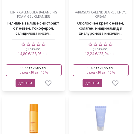
IUNIK CALENDULA BALANCING
FARMSTAY CALENDULA RELIEF EYE
FOAM GEL CLEANSER
CREAM
Гел-пяна за лице с екстракт
Околоочен крем с невен,
от невен, токоферол,
колаген, ниацинамид и
салицилова кисел...
хиалуронова киселин...
(0 отзива)
(0 отзива)
14,80 €/ 28,95 лв.
12,24 €/ 23,94 лв.
13,32 €/ 26,05 лв.
11,02 €/ 21,55 лв.
с код k10 за - 10 %
с код k10 за - 10 %
ДОБАВИ
ДОБАВИ