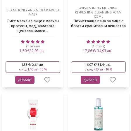
AXIS-Y SUNDAY MORNING
B.O.M HONEY AND MILK CICADULA
REFRESHING CLEANSING FOAM
MASK
120ML
Лист маска за лице с млечен
Почистваща пяна за лице с
протеин, мед, азиатска
богати хранителни вещества
центела, максо...
(1 отзив)
(1 отзив)
1,50 €/ 2,93 лв.
17,86 €/ 34,93 лв.
1,35 €/ 2,64 лв.
16,07 €/ 31,44 лв.
с код k10 за - 10 %
с код k10 за - 10 %
ДОБАВИ
ДОБАВИ