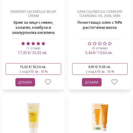
FARMSTAY CALENDULA RELIEF
IUNIK CALENDULA COMPLETE
CREAM
CLEANSING OIL 25ML MINI
Крем за лице с невен,
Почистващо олио с 94%
колаген, комбуча и
растителни масла
хиалуронова киселина
(1 отзив)
(0 отзива)
17,35 €/ 33,93 лв.
5,44 €/ 10,64 лв.
15,62 €/ 30,54 лв.
4,90 €/ 9,58 лв.
с код k10 за - 10 %
с код k10 за - 10 %
ДОБАВИ
ДОБАВИ