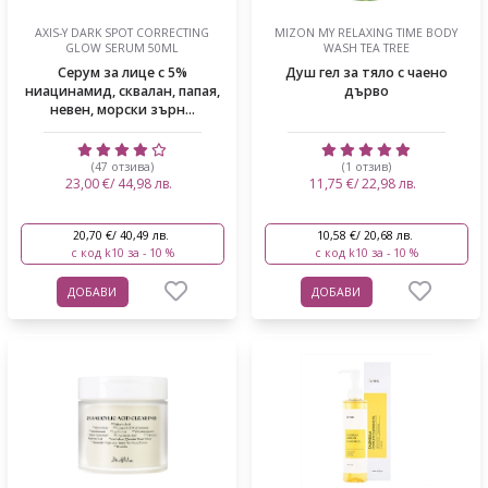
AXIS-Y DARK SPOT CORRECTING
MIZON MY RELAXING TIME BODY
GLOW SERUM 50ML
WASH TEA TREE
Серум за лице с 5%
Душ гел за тяло с чаено
ниацинамид, сквалан, папая,
дърво
невен, морски зърн...
(47 отзива)
(1 отзив)
23,00 €/ 44,98 лв.
11,75 €/ 22,98 лв.
20,70 €/ 40,49 лв.
10,58 €/ 20,68 лв.
с код k10 за - 10 %
с код k10 за - 10 %
ДОБАВИ
ДОБАВИ