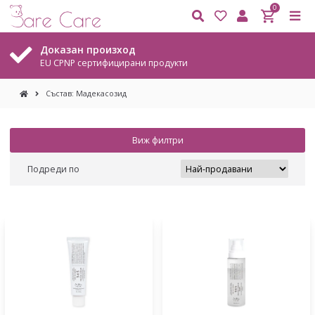
0
Доказан произход
EU CPNP сертифицирани продукти
Състав: Мадекасозид
Виж филтри
Подреди по