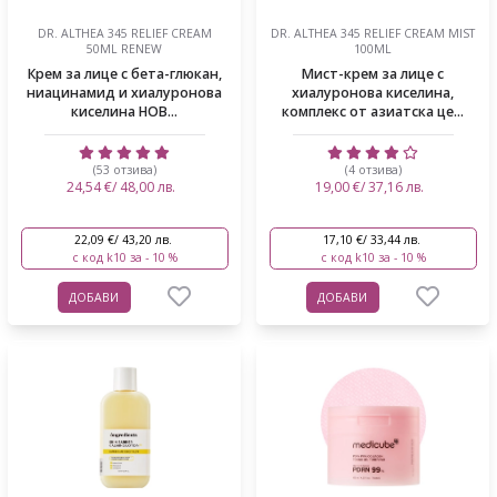
DR. ALTHEA 345 RELIEF CREAM
DR. ALTHEA 345 RELIEF CREAM MIST
50ML RENEW
100ML
Крем за лице с бета-глюкан,
Мист-крем за лице с
ниацинамид и хиалуронова
хиалуронова киселина,
киселина НОВ...
комплекс от азиатска це...
(53 отзива)
(4 отзива)
24,54 €/ 48,00 лв.
19,00 €/ 37,16 лв.
22,09 €/ 43,20 лв.
17,10 €/ 33,44 лв.
с код k10 за - 10 %
с код k10 за - 10 %
ДОБАВИ
ДОБАВИ