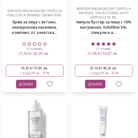
SKIN1004 MADAGASCAR CENTELLA
SKIN1004 MADAGASCAR CENTELLA
MATRIXYL 10% BOOSTING SHOT
HYALU-TECA FIRMING CREAM 50ML
AMPOULE 30 ML
Крем за лице с ектоин,
Ампула бустер за лице с 10%
хиалуронова киселина,
матриксил, Volufiline 5%,
комплекс от азиатска...
спикули и а...
(0 отзива)
(1 отзив)
21,50 €/ 42,05 лв.
27,95 €/ 54,67 лв.
19,35 €/ 37,85 лв.
25,16 €/ 49,20 лв.
с код k10 за - 10 %
с код k10 за - 10 %
ДОБАВИ
ДОБАВИ