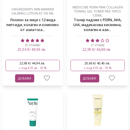
MEDICUBE PDRN PINK COLLAGEN
ONGREDIENTS SKIN BARRIER
TONING GEL TONER PAD 70PCS
CALMING LOTION EX 150 ML
120ML
Лосион за лице с 12 вида
Тонер падове с PDRN, AHA,
пептиди, колаген и комплекс
LHA, мадекасова киселина,
от азиатска...
колаген и ази...
(5 отзива)
(1 отзив)
25,53 €/ 49,93 лв.
22,95 €/ 44,89 лв.
22,98 €/ 44,94 лв.
20,66 €/ 40,40 лв.
с код k10 за - 10 %
с код k10 за - 10 %
ДОБАВИ
ДОБАВИ