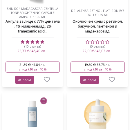
SKIN1004 MADAGASCAR CENTELLA
DR. ALTHEA RETINOL FLAT IRON EYE
TONE BRIGHTENING CAPSULE
ROLLER 25 ML
AMPOULE 100 ML
Ампула за лице с 77% центела
Околоочен крем с ретинол,
, 4% ниацинамид, 2%
бакучиол, пантенол и
tranexamic acid...
мадекасозид
(10 отзива)
(0 отзива)
23,77 €/ 46,49 лв.
22,00 €/ 43,03 лв.
21,39 €/ 41,84 лв.
19,80 €/ 38,73 лв.
с код k10 за - 10 %
с код k10 за - 10 %
ДОБАВИ
ДОБАВИ