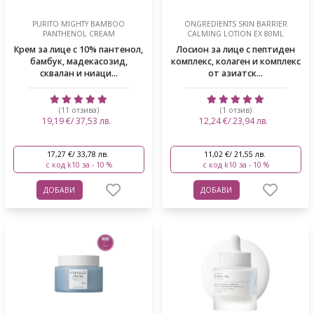
PURITO MIGHTY BAMBOO
ONGREDIENTS SKIN BARRIER
PANTHENOL CREAM
CALMING LOTION EX 80ML
Крем за лице с 10% пантенол,
Лосион за лице с пептиден
бамбук, мадекасозид,
комплекс, колаген и комплекс
сквалан и ниаци...
от азиатск...
(11 отзива)
(1 отзив)
19,19 €/ 37,53 лв.
12,24 €/ 23,94 лв.
17,27 €/ 33,78 лв.
11,02 €/ 21,55 лв.
с код k10 за - 10 %
с код k10 за - 10 %
ДОБАВИ
ДОБАВИ