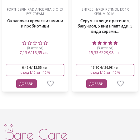
FORTHESKIN RADIANCE VITA BIO-EX
ISNTREE HYPER RETINOL EX 1.0
EYE CREAM
SERUM 20 ML
Околоочен крем с витамини
Серум за лице с ретинол,
и пробиотици
бакучиол, 5 вида пептиди, 5
вида серами...
(0 отзива)
(3 отзива)
7,13 €/ 13,95 лв.
15,33 €/ 29,98 лв.
6,42 €/ 12,55 лв.
13,80 €/ 26,98 лв.
с код k10 за - 10 %
с код k10 за - 10 %
ДОБАВИ
ДОБАВИ