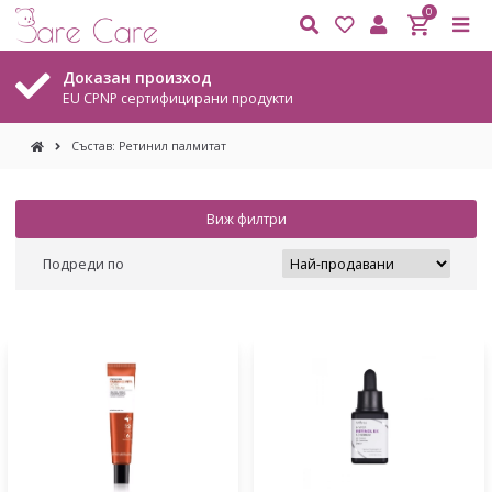
0
Доказан произход
EU CPNP сертифицирани продукти
Състав: Ретинил палмитат
Виж филтри
Подреди по