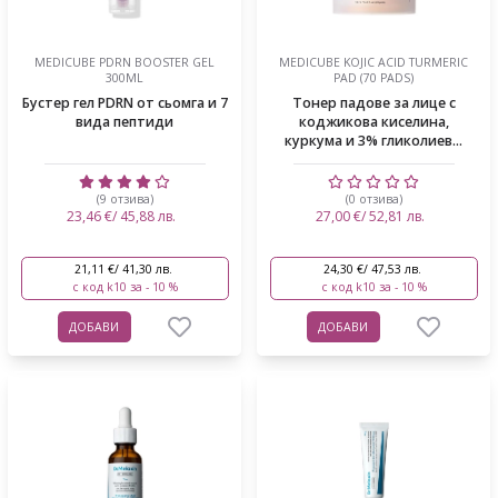
MEDICUBE PDRN BOOSTER GEL
MEDICUBE KOJIC ACID TURMERIC
300ML
PAD (70 PADS)
Бустер гел PDRN от сьомга и 7
Тонер падове за лице с
вида пептиди
коджикова киселина,
куркума и 3% гликолиев...
(9 отзива)
(0 отзива)
23,46 €/ 45,88 лв.
27,00 €/ 52,81 лв.
21,11 €/ 41,30 лв.
24,30 €/ 47,53 лв.
с код k10 за - 10 %
с код k10 за - 10 %
ДОБАВИ
ДОБАВИ