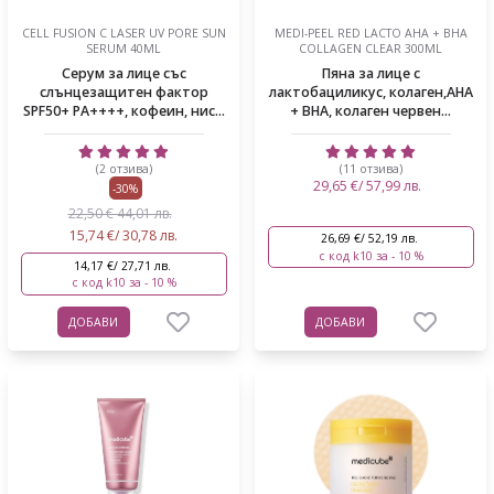
CELL FUSION C LASER UV PORE SUN
MEDI-PEEL RED LACTO AHA + BHA
SERUM 40ML
COLLAGEN CLEAR 300ML
Серум за лице със
Пяна за лице с
слънцезащитен фактор
лактобациликус, колаген,AHA
SPF50+ PA++++, кофеин, нис...
+ BHA, колаген червен...
(2 отзива)
(11 отзива)
29,65 €/ 57,99 лв.
-30%
22,50 € 44,01 лв.
15,74 €/ 30,78 лв.
26,69 €/ 52,19 лв.
с код k10 за - 10 %
14,17 €/ 27,71 лв.
с код k10 за - 10 %
ДОБАВИ
ДОБАВИ