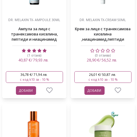
DR. MELAXIN TX- AMPOULE 30ML
DR. MELAXIN TX-CREAM 50ML
Ампула за лице с
Крем за лице с транексамова
транексамова киселина,
киселина
пептиди и ниацинамид
,ниацинамид,пептиди
(1 отзив)
(0 отзива)
40,87 €/ 79,93 лв.
28,90 €/ 56,52 лв.
36,78 €/ 71,94 лв.
26,01 €/ 50,87 лв.
с код k10 за - 10 %
с код k10 за - 10 %
ДОБАВИ
ДОБАВИ