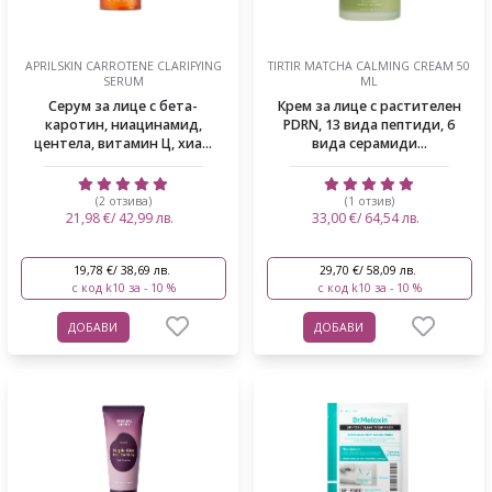
APRILSKIN CARROTENE CLARIFYING
TIRTIR MATCHA CALMING CREAM 50
SERUM
ML
Серум за лице с бета-
Крем за лице с растителен
каротин, ниацинамид,
PDRN, 13 вида пептиди, 6
центела, витамин Ц, хиа...
вида серамиди...
(2 отзива)
(1 отзив)
21,98 €/ 42,99 лв.
33,00 €/ 64,54 лв.
19,78 €/ 38,69 лв.
29,70 €/ 58,09 лв.
с код k10 за - 10 %
с код k10 за - 10 %
ДОБАВИ
ДОБАВИ