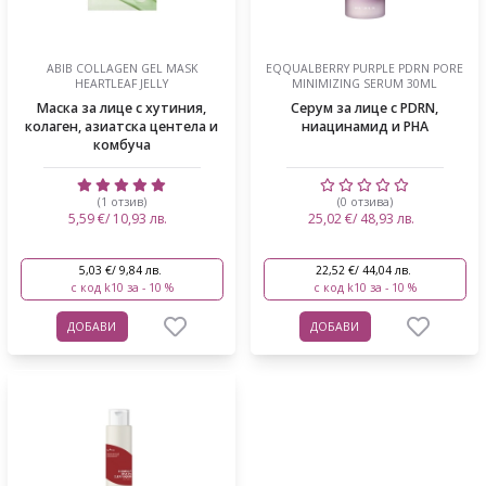
ABIB COLLAGEN GEL MASK
EQQUALBERRY PURPLE PDRN PORE
HEARTLEAF JELLY
MINIMIZING SERUM 30ML
Маска за лице с хутиния,
Серум за лице с PDRN,
колаген, азиатска центела и
ниацинамид и PHA
комбуча
(1 отзив)
(0 отзива)
5,59 €/ 10,93 лв.
25,02 €/ 48,93 лв.
5,03 €/ 9,84 лв.
22,52 €/ 44,04 лв.
с код k10 за - 10 %
с код k10 за - 10 %
ДОБАВИ
ДОБАВИ