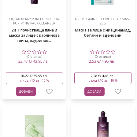
EQQUALBERRY PURPLE RICE PORE
DR. MELAXIN BP PORE CLEAR MASK
PURIFYING PACK CLEANSER
25G
2 в 1 почистваща пяна и
Маска за лице с ниацинамид,
маска за лице с каолинова
бетаин и аденозин
глина, лауринов...
(0 отзива)
(0 отзива)
22,47 €/ 43,95 лв.
2,53 €/ 4,95 лв.
20,22 €/ 39,55 лв.
2,28 €/ 4,45 лв.
с код k10 за - 10 %
с код k10 за - 10 %
ДОБАВИ
ДОБАВИ