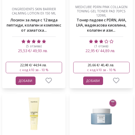
MEDICUBE PDRN PINK COLLAGEN
ONGREDIENTS SKIN BARRIER
TONING GEL TONER PAD 70PCS
CALMING LOTION EX 150 ML
120ML
Лосион за лице с 12 вида
Тонер падове с PDRN, AHA,
пептиди, колаген и комплекс
LHA, мадекасова киселина,
от азиатска...
колаген и ази...
(5 отзива)
(1 отзив)
25,53 €/ 49,93 лв.
22,95 €/ 44,89 лв.
22,98 €/ 44,94 лв.
20,66 €/ 40,40 лв.
с код k10 за - 10 %
с код k10 за - 10 %
ДОБАВИ
ДОБАВИ