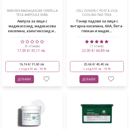
SKIN1004 MADAGASCAR CENTELLA
CELL FUSION C POST Α CICA
TECA AMPOULE 50ML
COOLING PAD 70EA
Ампула за лице с
Тонер падове за лице с
мадекасозид, мадекасова
янтарна киселина, АНА, бета-
киселина, азиатикозид и...
глюкан и мадек...
(0 отзива)
(1 отзив)
17,95 €/ 35,11 лв.
22,95 €/ 44,89 лв.
16,16 €/ 31,60 лв.
20,66 €/ 40,40 лв.
с код k10 за - 10 %
с код k10 за - 10 %
ДОБАВИ
ДОБАВИ