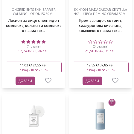
ONGREDIENTS SKIN BARRIER
SKIN1004 MADAGASCAR CENTELLA
CALMING LOTION EX 80ML
HYALU-TECA FIRMING CREAM 50ML
Лосион за лице с пептиден
Крем за лице с ектоин,
комплекс, колаген и комплекс
хиалуронова киселина,
от азиатск...
комплекс от азиатска...
(1 отзив)
(0 отзива)
12,24 €/ 23,94 лв.
21,50 €/ 42,05 лв.
11,02 €/ 21,55 лв.
19,35 €/ 37,85 лв.
с код k10 за - 10 %
с код k10 за - 10 %
ДОБАВИ
ДОБАВИ