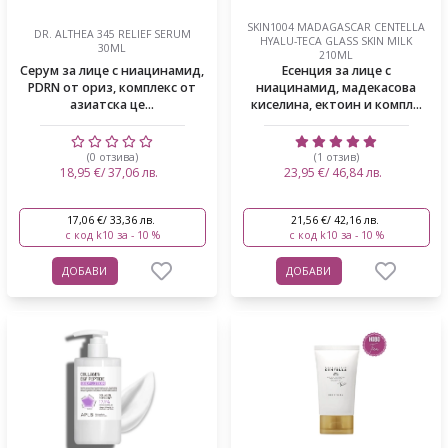
SKIN1004 MADAGASCAR CENTELLA
DR. ALTHEA 345 RELIEF SERUM
HYALU-TECA GLASS SKIN MILK
30ML
210ML
Серум за лице с ниацинамид,
Есенция за лице с
PDRN от ориз, комплекс от
ниацинамид, мадекасова
азиатска це...
киселина, ектоин и компл...
(0 отзива)
(1 отзив)
18,95 €/ 37,06 лв.
23,95 €/ 46,84 лв.
17,06 €/ 33,36 лв.
21,56 €/ 42,16 лв.
с код k10 за - 10 %
с код k10 за - 10 %
ДОБАВИ
ДОБАВИ