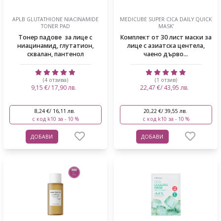
APLB GLUTATHIONE NIACINAMIDE
MEDICUBE SUPER CICA DAILY QUICK
TONER PAD
MASK'
Тонер падове за лице с
Комплект от 30 лист маски за
ниацинамид, глутатион,
лице с азиатска центела,
сквалан, пантенол
чаено дърво...
(4 отзива)
(1 отзив)
9,15 €/ 17,90 лв.
22,47 €/ 43,95 лв.
8,24 €/ 16,11 лв.
20,22 €/ 39,55 лв.
с код k10 за - 10 %
с код k10 за - 10 %
ДОБАВИ
ДОБАВИ