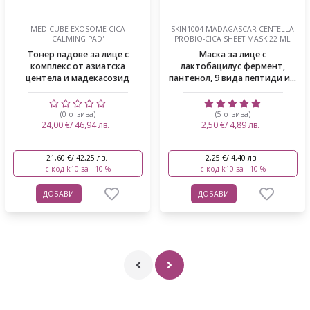
MEDICUBE EXOSOME CICA
SKIN1004 MADAGASCAR CENTELLA
CALMING PAD'
PROBIO-CICA SHEET MASK 22 ML
Тонер падове за лице с
Маска за лице с
комплекс от азиатска
лактобацилус фермент,
центела и мадекасозид
пантенол, 9 вида пептиди и...
(0 отзива)
(5 отзива)
24,00 €/ 46,94 лв.
2,50 €/ 4,89 лв.
21,60 €/ 42,25 лв.
2,25 €/ 4,40 лв.
с код k10 за - 10 %
с код k10 за - 10 %
ДОБАВИ
ДОБАВИ