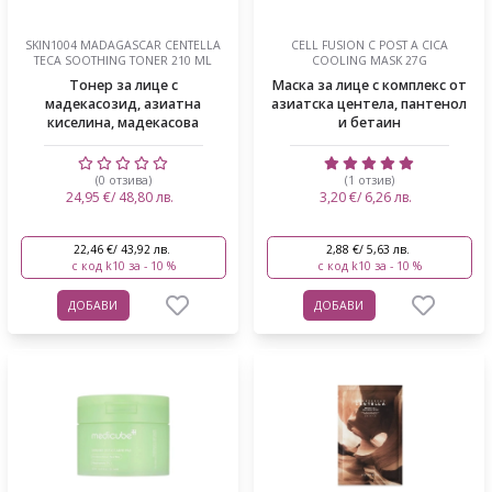
SKIN1004 MADAGASCAR CENTELLA
CELL FUSION C POST Α CICA
TECA SOOTHING TONER 210 ML
COOLING MASK 27G
Тонер за лице с
Маска за лице с комплекс от
мадекасозид, азиатна
азиатска центела, пантенол
киселина, мадекасова
и бетаин
киселин...
(0 отзива)
(1 отзив)
24,95 €/ 48,80 лв.
3,20 €/ 6,26 лв.
22,46 €/ 43,92 лв.
2,88 €/ 5,63 лв.
с код k10 за - 10 %
с код k10 за - 10 %
ДОБАВИ
ДОБАВИ