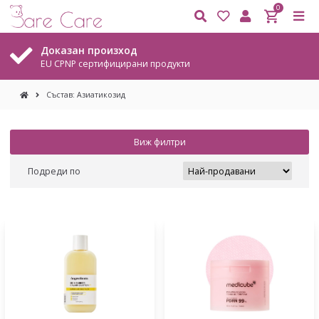
0
зан произход
Безпла
NP сертифицирани продукти
На всички
Състав: Азиатикозид
Виж филтри
Подреди по