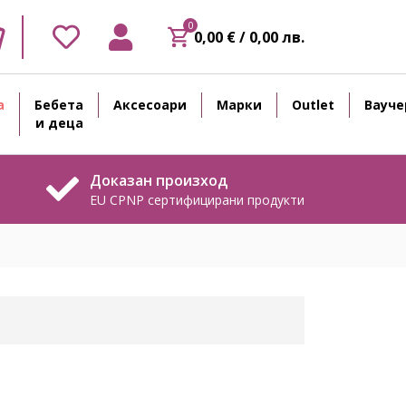
0
0,00 € / 0,00 лв.
а
Бебета
Аксесоари
Марки
Outlet
Вауче
и деца
Доказан произход
EU CPNP сертифицирани продукти