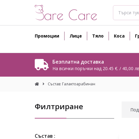
Промоции
Лице
Тяло
Коса
Г
Безплатна доставка
На всички поръчки над 20.45 €. / 40,00 лв
Състав: Галактоарабинан
Филтриране
Под
Състав :