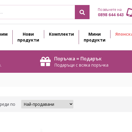
Позвънете на
0898 644 643
рим
Нови
Комплекти
Мини
Японск
продукти
продукти
Поръчка = Подарък
.
Подаръци с всяка поръчка
реди по