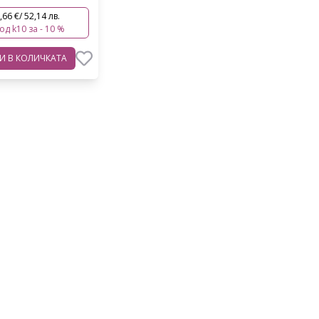
,66 €/ 52,14 лв.
код k10 за - 10 %
ВИ
В КОЛИЧКАТА