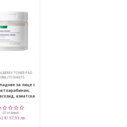
LBERRY TONER PAD
20ML/70 SHEETS
падове за лице с
актоарабинан,
асозид, азиатска
цен...
(0 отзива)
62 €/ 57,93 лв.