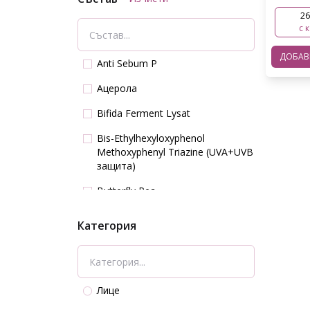
26
с 
ДОБА
Anti Sebum P
Aцерола
Bifida Ferment Lysat
Bis-Ethylhexyloxyphenol
Methoxyphenyl Triazine (UVA+UVB
защита)
Butterfly Pea
CICA REEDLE TM
Категория
Camellia japonica
D-пантенол
Diethylamino Hydroxybenzoyl
Лице
Hexyl Benzoate (UVA защита)