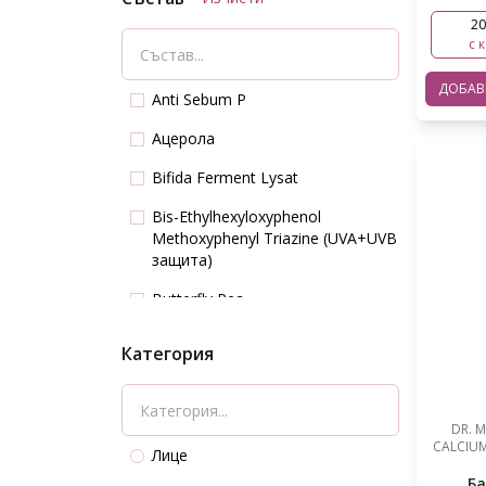
20
с 
ДОБА
Anti Sebum P
Aцерола
Bifida Ferment Lysat
Bis-Ethylhexyloxyphenol
Methoxyphenyl Triazine (UVA+UVB
защита)
Butterfly Pea
CICA REEDLE TM
Категория
Camellia japonica
D-пантенол
DR. 
CALCIU
Diethylamino Hydroxybenzoyl
Лице
Hexyl Benzoate (UVA защита)
Ба