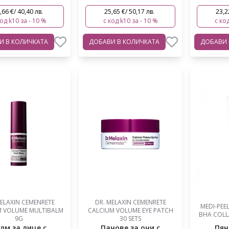
,66 €/ 40,40 лв.
25,65 €/ 50,17 лв.
23,2
код k10 за - 10 %
с код k10 за - 10 %
с код
ВИ
В КОЛИЧКАТА
ДОБАВИ
В КОЛИЧКАТА
ДОБАВИ
MELAXIN CEMENRETE
DR. MELAXIN CEMENRETE
MEDI-PEE
M VOLUME MULTIBALM
CALCIUM VOLUME EYE PATCH
BHA COLL
9G
30 SETS
лм за лице с
Пачове за очи с
Пян