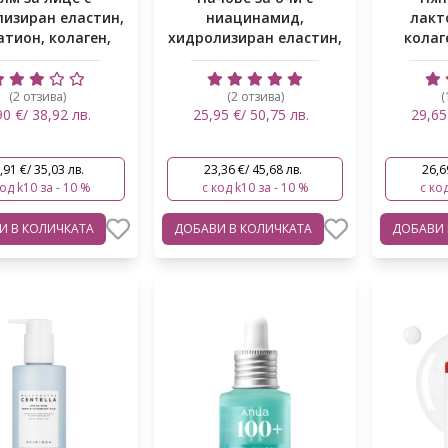
изиран еластин,
ниацинамид,
лакт
атион, колаген,
хидролизиран еластин,
колаг
АНА
колаген, 7 вид...
колаг
(2 отзива)
(2 отзива)
(
90 €/ 38,92 лв.
25,95 €/ 50,75 лв.
29,65
,91 €/ 35,03 лв.
23,36 €/ 45,68 лв.
26,6
код k10 за - 10 %
с код k10 за - 10 %
с код
ВИ
В КОЛИЧКАТА
ДОБАВИ
В КОЛИЧКАТА
ДОБАВИ