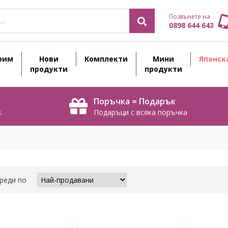
Позвънете на
0898 644 643
рим
Нови
Комплекти
Мини
Японск
продукти
продукти
Поръчка = Подарък
.
Подаръци с всяка поръчка
реди по