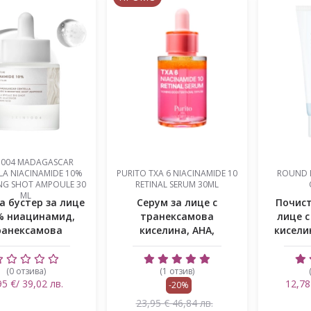
1004 MADAGASCAR
LA NIACINAMIDE 10%
PURITO TXA 6 NIACINAMIDE 10
ROUND 
NG SHOT AMPOULE 30
RETINAL SERUM 30ML
ML
а бустер за лице
Серум за лице с
Почист
% ниацинамид,
транексамова
лице 
ранексамова
киселина, АНА,
кисели
селина, сп...
ниацинамид и ретинал
(0 отзива)
(1 отзив)
95 €/ 39,02 лв.
12,78
-20%
23,95 € 46,84 лв.