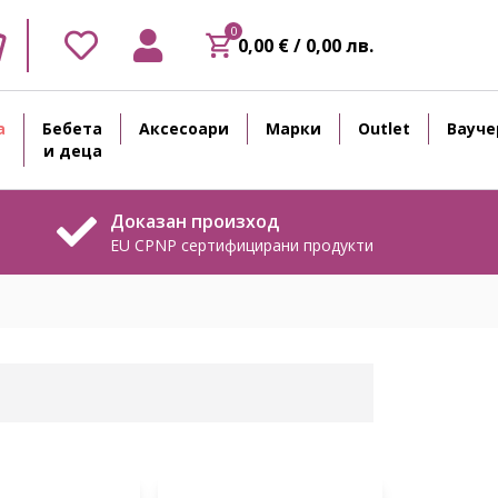
0
0,00 € / 0,00 лв.
а
Бебета
Аксесоари
Марки
Outlet
Вауче
и деца
Доказан произход
EU CPNP сертифицирани продукти