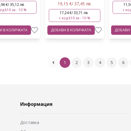
19,15 €/ 37,45 лв.
,96 €/ 35,12 лв.
11,5
код k10 за - 10 %
с код
17,24 €/ 33,71 лв.
с код k10 за - 10 %
ВИ
В КОЛИЧКАТА
ДОБАВИ
В КОЛИЧКАТА
ДОБАВИ
1
2
3
4
5
6
Информация
Доставка