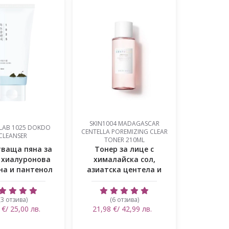
SKIN1004 MADAGASCAR
LAB 1025 DOKDO
CENTELLA POREMIZING CLEAR
CLEANSER
TONER 210ML
ваща пяна за
Тонер за лице с
с хиалуронова
хималайска сол,
на и пантенол
азиатска центела и
AHA, BHA, PHA...
(3 отзива)
(6 отзива)
 €/ 25,00 лв.
21,98 €/ 42,99 лв.