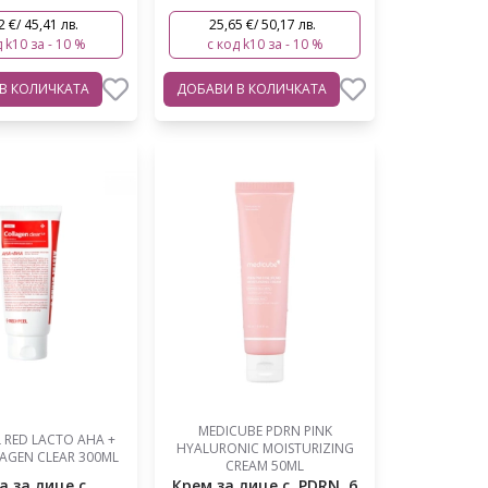
2 €/ 45,41 лв.
25,65 €/ 50,17 лв.
 k10 за - 10 %
с код k10 за - 10 %
В КОЛИЧКАТА
ДОБАВИ
В КОЛИЧКАТА
MEDICUBE PDRN PINK
L RED LACTO AHA +
HYALURONIC MOISTURIZING
AGEN CLEAR 300ML
CREAM 50ML
а за лице с
Крем за лице с PDRN, 6