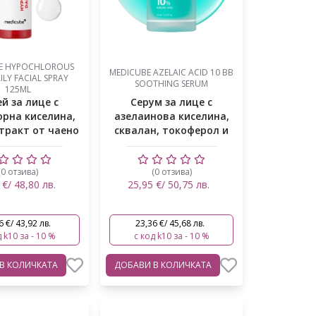
E HYPOCHLOROUS
MEDICUBE AZELAIC ACID 10 BB
ILY FACIAL SPRAY
SOOTHING SERUM
125ML
й за лице с
Серум за лице с
орна киселина,
азелаинова киселина,
стракт от чаено
сквалан, токоферол и
дърв...
серамид
(0 отзива)
(0 отзива)
 €/ 48,80 лв.
25,95 €/ 50,75 лв.
6 €/ 43,92 лв.
23,36 €/ 45,68 лв.
 k10 за - 10 %
с код k10 за - 10 %
В КОЛИЧКАТА
ДОБАВИ
В КОЛИЧКАТА