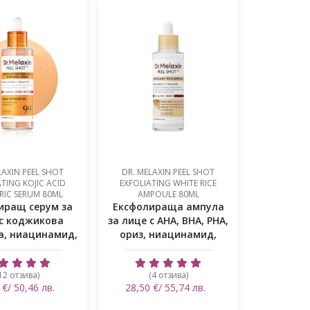
LAXIN PEEL SHOT
DR. MELAXIN PEEL SHOT
TING KOJIC ACID
EXFOLIATING WHITE RICE
RIC SERUM 80ML
AMPOULE 80ML
иращ серум за
Ексфолираща ампула
с коджикова
за лице с AHA, BHA, PHA,
а, ниацинамид,
ориз, ниацинамид,
куркум...
арб...
12 отзива)
(4 отзива)
 €/ 50,46 лв.
28,50 €/ 55,74 лв.