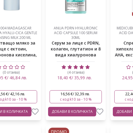
1004 MADAGASCAR
ANUA PDRN HYALURONIC
MEDICUB
A HYALU-CICA GENTLE
ACID CAPSULE 100 SERUM
ACID DA
NSING MILK 200 ML
30ML
тващо мляко за
Серум за лице с PDRN,
Спре
це с ектоин,
колаген, глутатион и 8
хипохл
онова киселина,
вида хиалуронова
АНА, ек
пантенол...
кис...
(0 отзива)
(4 отзива)
95 €/ 46,84 лв.
18,40 €/ 35,99 лв.
24,95
,56 €/ 42,16 лв.
16,56 €/ 32,39 лв.
22,4
код k10 за - 10 %
с код k10 за - 10 %
с код
ВИ
В КОЛИЧКАТА
ДОБАВИ
В КОЛИЧКАТА
ДОБАВИ
ПРОМО