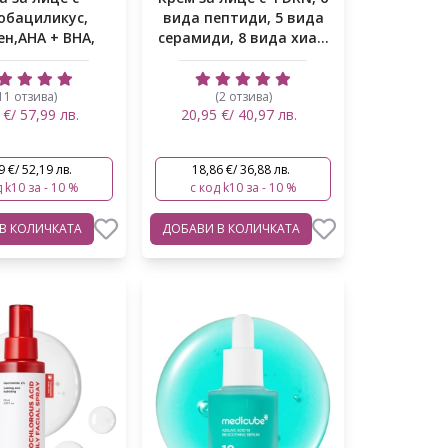
обациликус,
вида пептиди, 5 вида
ен,AHA + BHA,
серамиди, 8 вида хиа...
ен червен...
11 отзива)
(2 отзива)
 €/ 57,99 лв.
20,95 €/ 40,97 лв.
9 €/ 52,19 лв.
18,86 €/ 36,88 лв.
 k10 за - 10 %
с код k10 за - 10 %
В КОЛИЧКАТА
ДОБАВИ
В КОЛИЧКАТА