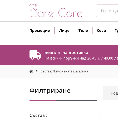
Промоции
Лице
Тяло
Коса
Г
Безплатна доставка
На всички поръчки над 20.45 €. / 40,00 лв
Състав: Лимонената киселина
Филтриране
Под
Състав :