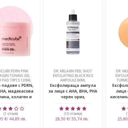
ICUBE PDRN PINK
DR. MELAXIN PEEL SHOT
DR. ME
AGEN TONING GEL
EXFOLIATING BLACK RICE
EXFOLIA
 PAD 70PCS 120ML
AMPOULE 80ML
TURME
 падове с PDRN,
Ексфолираща ампула
Ексфол
LHA, мадекасова
за лице с AHA, BHA, PHA
лице 
лина, колаген и
черен ориз,
киселин
ази...
ниацинамид...
(1 отзив)
(10 отзива)
(
95 €/ 44,89 лв.
28,50 €/ 55,74 лв.
25,80