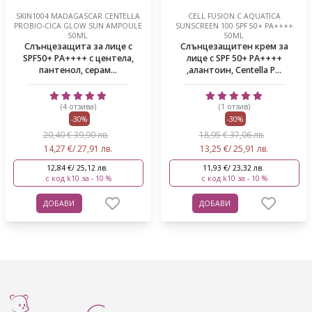
SKIN1004 MADAGASCAR CENTELLA
CELL FUSION C AQUATICA
PROBIO-CICA GLOW SUN AMPOULE
SUNSCREEN 100 SPF 50+ PA++++
50ML
50ML
Слънцезащита за лице с
Слънцезащитен крем за
SPF50+ PA++++ с центела,
лице с SPF 50+ PA++++
пантенол, серам...
,алантоин, Centella P...
(4 отзива)
(1 отзив)
-30%
-30%
20,40 € 39,90 лв.
18,95 € 37,06 лв.
14,27 €/ 27,91 лв.
13,25 €/ 25,91 лв.
12,84 €/ 25,12 лв.
11,93 €/ 23,32 лв.
с код k10 за - 10 %
с код k10 за - 10 %
ДОБАВИ
ДОБАВИ