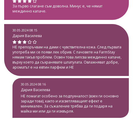
За първо слагане съм доволна. Минус е, че нямат
междинно капаче.
30.05.2024 08:15
Дария Василева
НЕ препоръчвам на дами с чувствителна кожа. След първата
употреба ми се появи лек обрив. С пачовете на FarmStay
нямам такъв проблем. Освен това липсва междинно капаче,
върху което да съхранявате шпатулата. Овлажняват добре,
ароматът е на евтин парфюм и НЕ
30.05.2024 08:16
Дария Василева
НЕ помагат особено за подпухналост (взех ги основно
заради това), както и изсветляващият ефект е
минимален. За съжаление трябва да ги подаря на
майка ми или да ги изхвърля.