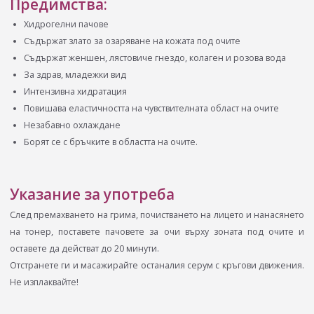
Предимства:
Хидрогелни пачове
Съдържат злато за озаряване на кожата под очите
Съдържат женшен, лястовиче гнездо, колаген и розова вода
За здрав, младежки вид
Интензивна хидратация
Повишава еластичността на чувствителната област на очите
Незабавно охлаждане
Борят се с бръчките в областта на очите.
Указание за употреба
След премахването на грима, почистването на лицето и нанасянето
на тонер, поставете пачовете за очи върху зоната под очите и
оставете да действат до 20 минути.
Отстранете ги и масажирайте останалия серум с кръгови движения.
Не изплаквайте!