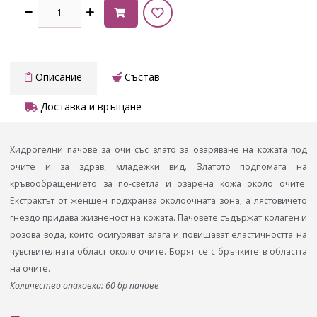
Описание
Състав
Доставка и връщане
Хидрогелни пачове за очи със злато за озаряване на кожата под
очите и за здрав, младежки вид. Златото подпомага на
кръвообращението за по-светла и озарена кожа около очите.
Екстрактът от женшен подхранва околоочната зона, а лястовичето
гнездо придава жизненост на кожата. Пачовете съдържат колаген и
розова вода, които осигуряват влага и повишават еластичността на
чувствителната област около очите. Борят се с бръчките в областта
на очите.
Количество опаковка: 60 бр пачове