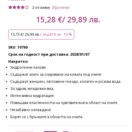
2 отзиви
(Прочети)
15,28 €/ 29,89 лв.
13,75 €/ 26,90 лв.
с код k10 за - 10 %
SKU: 19760
Срок на годност при доставка: 2028/01/07
Накратко:
Хидрогелни пачове
Съдържат злато за озаряване на кожата под очите
Съдържат женшен, лястовиче гнездо, колаген и розова вода
За здрав, младежки вид
Интензивна хидратация
Повишава еластичността на чувствителната област на очите
Незабавно охлаждане
Борят се с бръчките в областта на очите.