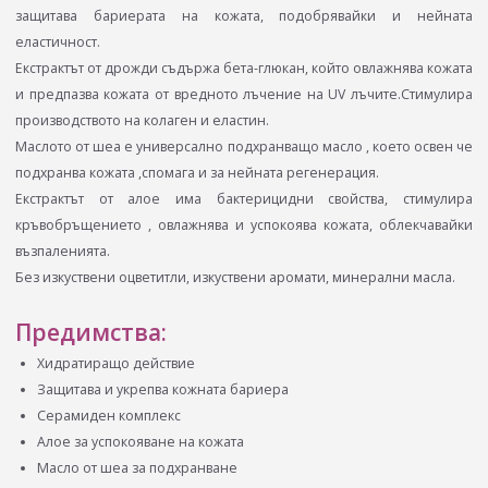
защитава бариерата на кожата, подобрявайки и нейната
еластичност.
Екстрактът от дрожди съдържа бета-глюкан, който овлажнява кожата
и предпазва кожата от вредното лъчение на UV лъчите.Стимулира
производството на колаген и еластин.
Маслото от шеа е универсално подхранващо масло , което освен че
подхранва кожата ,спомага и за нейната регенерация.
Екстрактът от алое има бактерицидни свойства, стимулира
кръвобръщението , овлажнява и успокоява кожата, облекчавайки
възпаленията.
Без изкуствени оцветитли, изкуствени аромати, минерални масла.
Предимства:
Хидратиращо действие
Защитава и укрепва кожната бариера
Серамиден комплекс
Алое за успокояване на кожата
Масло от шеа за подхранване