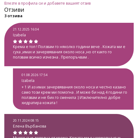
Влезте в профила си и добавете вашият отзив
Отзиви
3 отзива
21.12.2025 16:04
Izabela
Крема е топ ! Ползвам го няколко години вече . Кожата ми е
суха ,имах и зачервявания около носа ,но от както го
ползвам всичко изчезна . Препоръчвам .
01.08.2026 17:54
Izabela
+ 1 И аз имах зачервявания около носа и честно казано
само този крем ми помогна . И може би над 4 години го
ползвам и не бих го сменила :) Изключително добре
хидратира кожата !
20.11.2024 08:15
Елена Върбанова
Много съм доволна от крема. Кожата ми е нормална към