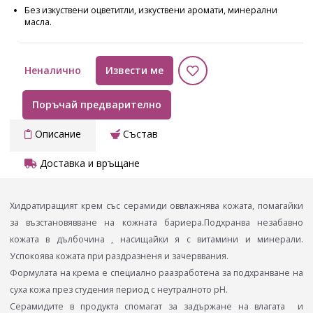
Без изкуствени оцветитли, изкуствени аромати, минерални
масла.
Неналично
Извести ме
Поръчай предварително
Описание
Състав
Доставка и връщане
Хидратиращият крем със серамиди оввлажнява кожата, помагайки
за възстановявване на кожната бариера.Подхранва незабавно
кожата в дълбочина , насищайки я с витамини и минерали.
Успокоява кожата при раздразненя и зачерввания.
Формулата на крема е специално раазработена за подхранване на
суха кожа през студения период с неутралното pH.
Серамидите в продукта спомагат за задържане на влагата и