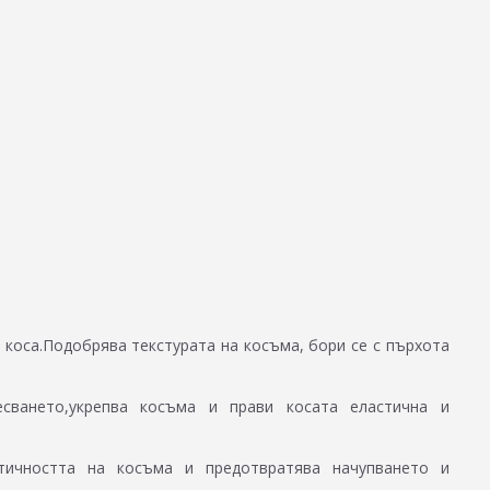
 коса.Подобрява текстурата на косъма, бори се с пърхота
есването,укрепва косъма и прави косата еластична и
тичността на косъма и предотвратява начупването и