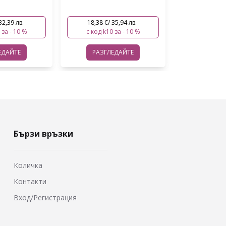
35,94 лв.
2,57 €/ 5,03 лв.
45,07 €/ 
 за - 10 %
с код k10 за - 10 %
с код k10
ЕДАЙТЕ
РАЗГЛЕДАЙТЕ
РАЗГЛ
Бързи връзки
Количка
Контакти
Вход/Регистрация