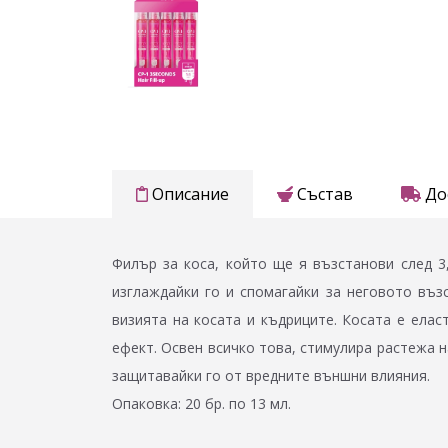
Описание
Състав
До
Филър за коса, който ще я възстанови след 3,
изглаждайки го и спомагайки за неговото въз
визията на косата и къдриците. Косата е елас
ефект. Освен всичко това, стимулира растежа н
защитавайки го от вредните външни влияния.
Опаковка: 20 бр. по 13 мл.