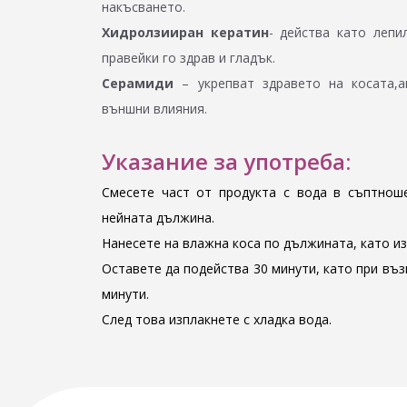
накъсването.
Хидролзииран кератин
- действа като леп
правейки го здрав и гладък.
Серамиди
– укрепват здравето на косата,а
външни влияния.
Указание за употреба:
Смесете част от продукта с вода в съптноше
нейната дължина.
Нанесете на влажна коса по дължината, като из
Оставете да подейства 30 минути, като при въз
минути.
След това изплакнете с хладка вода.