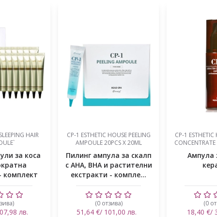
 HOUSE PEELING
CP-1 ESTHETIC HOUSE KERATIN
GROWUS DAM
PCS X 20ML
CONCENTRATE AMPOULE 80ML
SCALP SCALING
ла за скалп
Ампула за коса с
Ампула за
и растителни
кератин
салицилова
- компле...
ниацинами
кол
зива)
(0 отзива)
(1 о
01,00 лв.
18,40 €/ 35,99 лв.
20,42 €/ 