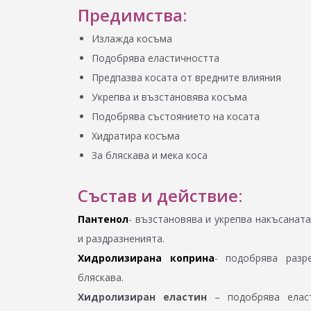
Предимства:
Излажда косъма
Подобрява еластичността
Предпазва косата от вредните влияния
Укрепва и възстановява косъма
Подобрява състоянието на косата
Хидратира косъма
За бляскава и мека коса
Състав и действие:
Пантенол
- възстановява и укрепва накъсаната
и раздразненията.
Хидролизирана коприна
- подобрява разр
бляскава.
Хидролизиран еластин
– подобрява елас