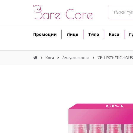
Промоции
Лице
Тяло
Коса
Г
Коса
Ампули за коса
CP-1 ESTHETIC HOUSE 