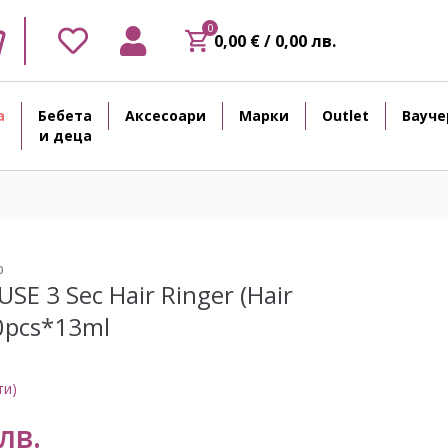
0
0,00 € / 0,00 лв.
а
Бебета
Аксесоари
Марки
Outlet
Вауче
и деца
р
SE 3 Sec Hair Ringer (Hair
20pcs*13ml
ти)
лв.