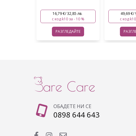
32,85 лв.
49,69 €/ 97,18 лв.
46,48 €/ 
 за - 10 %
с код k10 за - 10 %
с код k10
ЕДАЙТЕ
РАЗГЛЕДАЙТЕ
РАЗГЛ
ОБАДЕТЕ НИ СЕ
0898 644 643