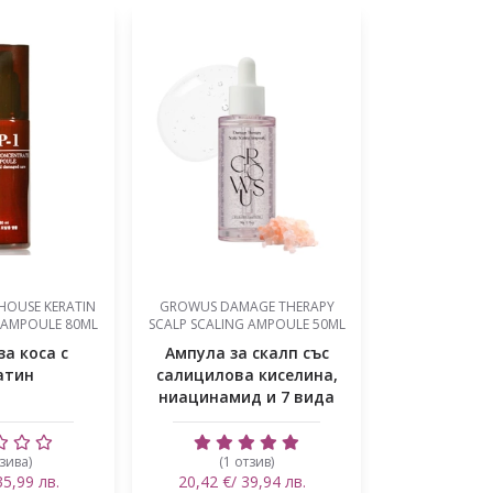
AGE THERAPY
CP-1 ESTHETIC HOUSE PEELING
LADOR SCALP
 AMPOULE 50ML
AMPOULE 1PCS - MINI
20X
 скалп със
Пилинг ампула за скалп
Ампула - ск
 киселина,
с AHA, BHA и растителни
д и 7 вида
екстракти - мини 1...
а...
тзив)
(6 отзива)
(1 о
39,94 лв.
2,86 €/ 5,59 лв.
50,08 €/ 