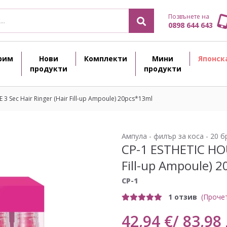
Позвънете на
0898 644 643
рим
Нови
Комплекти
Мини
Японск
продукти
продукти
3 Sec Hair Ringer (Hair Fill-up Ampoule) 20pcs*13ml
Ампула - филър за коса - 20 б
CP-1 ESTHETIC HOU
Fill-up Ampoule) 
CP-1
1 отзив
(Проче
42,94 €/ 83,98 