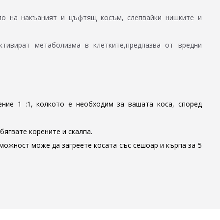
ило на накъаният и цъфтящ косъм, слепвайки нишките и
ктивират метаболизма в клетките,предпазва от вредни
ние 1 :1, колкото е необходим за вашата коса, според
бягвате корените и скалпа.
можност може да загреете косата със сешоар и кърпа за 5