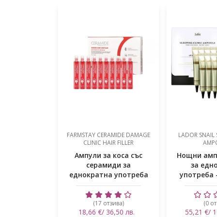
AMIDE DAMAGE
LADOR SNAIL SLEEPING HAIR
CP-1 ESTHETIC
IR FILLER
AMPOULE`
AMPOULE 20
 коса със
Нощни ампули за коса
Пилинг ампу
иди за
за еднократна
с AHA, BHA 
а употреба
употреба - комплект
екстракти 
 10х13...
20х20мл
тзива)
(0 отзива)
(0 от
36,50 лв.
55,21 €/ 107,98 лв.
51,64 €/ 1