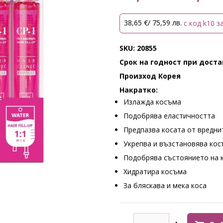
38,65 €/ 75,59 лв.
с код k10 з
SKU: 20855
Срок на годност при достав
Произход Корея
Накратко:
Излажда косъма
Подобрява еластичността
Предпазва косата от вредни
Укрепва и възстановява ко
Подобрява състоянието на 
Хидратира косъма
За бляскава и мека коса