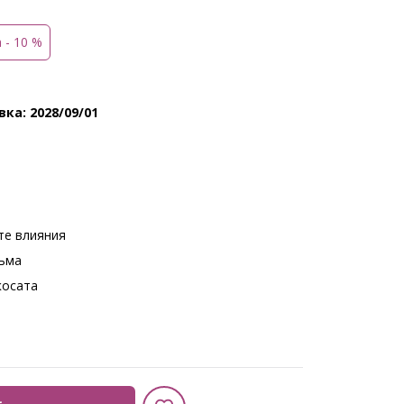
а - 10 %
ка: 2028/09/01
те влияния
съма
косата