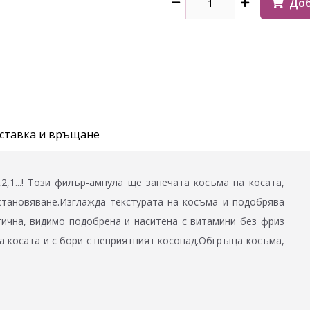
Доб
ставка и връщане
2,1...! Този филър-ампула ще запечата косъма на косата,
становяване.Изглажда текстурата на косъма и подобрява
тична, видимо подобрена и наситена с витамини без фриз
а косата и с бори с неприятният косопад.Обгръща косъма,