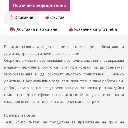
Поръчай предварително
Описание
Състав
Доставка и връщане
Указание за употреба
Почистваща пяна за лице с каламин, центела, кафе арабика, алое и
други подхранващи и почистващи съставки.
Открийте силата на разтопяващaта се почистваща пяна, съдържаща
мицелни мехурчета, които се пукат при контакт, за да премахнат
замърсяванията и да осигурят дълбоко почистване. С йонно
действие и формула пяна-вода, тази почистваща пяна работи най-
добре, когато се нанася директно върху суха кожа, разграждайки
грима за гладко и ефективно почистване. Може да се използва за
ежедневно почистване, както и за почистване на грим
Препоръчва се за:
Тези, които смятат, че продуктите за премахване на грим на