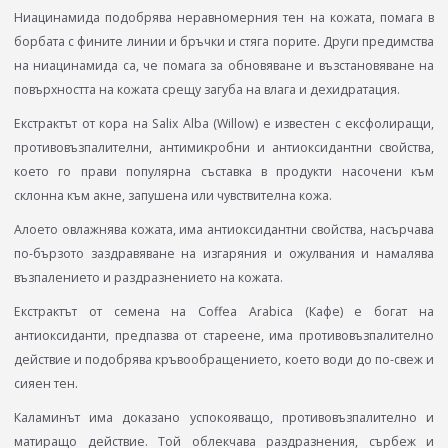
Ниацинамида подобрява неравномерния тен на кожата, помага в
борбата с фините линии и бръчки и стяга порите. Други предимства
на ниацинамида са, че помага за обновяване и възстановяване на
повърхността на кожата срещу загуба на влага и дехидратация.
Екстрактът от кора на Salix Alba (Willow) е известен с ексфолиращи,
противовъзпалителни, антимикробни и антиоксидантни свойства,
което го прави популярна съставка в продукти насочени към
склонна към акне, запушена или чувствителна кожа.
Алоето овлажнява кожата, има антиоксидантни свойства, насърчава
по-бързото заздравяване на изгаряния и ожулвания и намалява
възпалението и раздразнението на кожата.
Екстрактът от семена на Coffea Arabica (Кафе) е богат на
антиоксиданти, предпазва от стареене, има противовъзпалително
действие и подобрява кръвообращението, което води до по-свеж и
сияен тен.
Каламинът има доказано успокояващо, противовъзпалително и
матиращо действие. Той облекчава раздразнения, сърбеж и