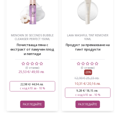
MENOKIN 30 SECONDS BUBBLE
LAKA WASHFUL TINT REMOVER
CLEANSER PERFECT 150ML
10ML
Почистваща пяна с
Продукт за премахване на
екстракт от памучен плод
тинт продукти
и пептиди
(0 отзива)
(0 отзива)
25,53 €/ 49,93 лв.
-20%
12,90 € 25,23 лв.
10,31 €/ 20,16 лв.
22,98 €/ 44,94 лв.
с код k10 за - 10 %
9,28 €/ 18,15 лв.
с код k10 за - 10 %
РАЗГЛЕДАЙТЕ
РАЗГЛЕДАЙТЕ