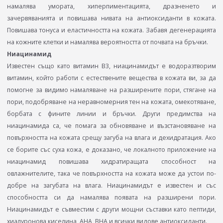
намалява умората, хиперпиментацията, дразненето и
зачервяванията и повишава нивата на антиоксиданти в кожата.
Повишава тонуса и еластичността на кожата. Забавя дегенерацията
на кожните клетки и намалява вероятността от почвата на бръчки.
Ниацинамид
Известен също като витамин В3, ниацинамидът е водоразтворим
витамин, който работи с естествените вещества в кожата ви, за да
помогне за видимо намаляване на разширените пори, стягане на
пори, подобряване на неравномерния тен на кожата, омекотяване,
борбата с фините линии и бръчки. Други предимства на
ниацинамида са, че помага за обновяване и възстановяване на
повърхността на кожата срещу загуба на влага и дехидратация. Ако
се борите със суха кожа, е доказано, че локалното приложение на
ниацинамид повишава хидратиращата способност на
овлажнителите, така че повърхността на кожата може да устои по-
добре на загубата на влага. Ниацинамидът е известен и със
способността си да намалява появата на разширени пори.
Ниацинамидът е съвместим с други мощни съставки като пептиди,
хиалуронова киселина, AHA, BHA и всички видове антиоксиданти.