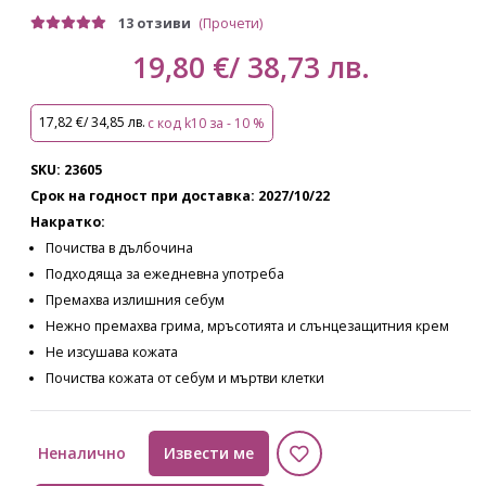
13 отзиви
(Прочети)
19,80 €/ 38,73 лв.
17,82 €/ 34,85 лв.
с код k10 за - 10 %
SKU: 23605
Срок на годност при доставка: 2027/10/22
Накратко:
Почиства в дълбочина
Подходяща за ежедневна употреба
Премахва излишния себум
Нежно премахва грима, мръсотията и слънцезащитния крем
Не изсушава кожата
Почиства кожата от себум и мъртви клетки
Неналично
Извести ме