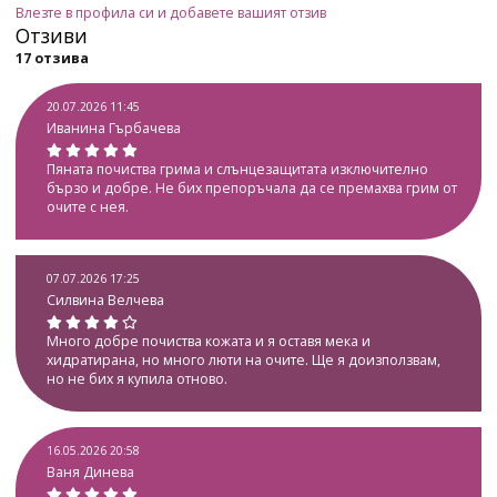
Влезте в профила си и добавете вашият отзив
Отзиви
17 отзива
20.07.2026 11:45
Иванина Гърбачева
Пяната почиства грима и слънцезащитата изключително
бързо и добре. Не бих препоръчала да се премахва грим от
очите с нея.
07.07.2026 17:25
Силвина Велчева
Много добре почиства кожата и я оставя мека и
хидратирана, но много люти на очите. Ще я доизползвам,
но не бих я купила отново.
16.05.2026 20:58
Ваня Динева