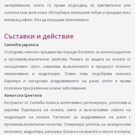
зачервявания, което го прави подходящ за чувствителна или
склонна към акне кожа. Абсорбира излишния себум и придава леко
матиращ ефект, без да изсушава прекомерно.
Съставки и действие
Camellia japonica
Осигурява няколко предимства поради богатите си антиоксидантни
и противовъзпалителни свойства. Помага за защита на кожата от
оксидативен стрес, намалява възпалението и предлага отлично
овлажняване и хидратация. Освен това, подобрява кожната
бариера и насърчава заздравяването на рани, което я прави
полезена при различни кожни заболявания
Азиатска Центела
Екстрактът от Centella Asiatica интензивно регенерира, успокоява и
укрепва бариерата на кожата, както и възстановява нивото на
хидратация на кожата. Растение за заздравяване на рани с
противовъзпалителни качества. Стимулира синтеза на хиалуронова
киселина, хидратира, регулира баланса на влагата и масло в кожата,