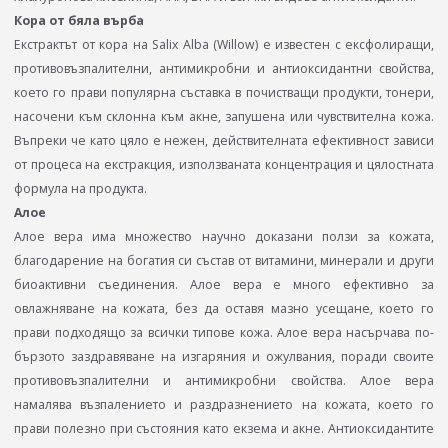
Кора от бяла върба
Екстрактът от кора на Salix Alba (Willow) е известен с ексфолиращи,
противовъзпалителни, антимикробни и антиоксидантни свойства,
което го прави популярна съставка в почистващи продукти, тонери,
насочени към склонна към акне, запушена или чувствителна кожа.
Въпреки че като цяло е нежен, действителната ефективност зависи
от процеса на екстракция, използваната концентрация и цялостната
формула на продукта.
Алое
Алое вера има множество научно доказани ползи за кожата,
благодарение на богатия си състав от витамини, минерали и други
биоактивни съединения. Алое вера е много ефективно за
овлажняване на кожата, без да оставя мазно усещане, което го
прави подходящо за всички типове кожа. Алое вера насърчава по-
бързото заздравяване на изгаряния и ожулвания, поради своите
противовъзпалителни и антимикробни свойства. Алое вера
намалява възпалението и раздразнението на кожата, което го
прави полезно при състояния като екзема и акне. Антиоксидантите