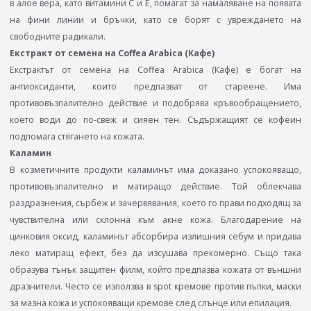
в алое вера, като витамини C и E, помагат за намаляване на появата
на фини линии и бръчки, като се борят с увреждането на
свободните радикали.
Екстракт от семена на Coffea Arabica (Кафе)
Екстрактът от семена на Coffea Arabica (Кафе) е богат на
антиоксиданти, които предпазват от стареене. Има
противовъзпалително действие и подобрява кръвообращението,
което води до по-свеж и сияен тен. Съдържащият се кофеин
подпомага стягането на кожата.
Каламин
В козметичните продукти каламинът има доказано успокояващо,
противовъзпалително и матиращо действие. Той облекчава
раздразнения, сърбеж и зачервявания, което го прави подходящ за
чувствителна или склонна към акне кожа. Благодарение на
цинковия оксид, каламинът абсорбира излишния себум и придава
леко матиращ ефект, без да изсушава прекомерно. Също така
образува тънък защитен филм, който предпазва кожата от външни
дразнители. Често се използва в spot кремове против пъпки, маски
за мазна кожа и успокояващи кремове след слънце или епилация.