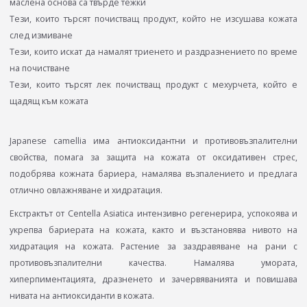
маслена основа са твърде тежки
Тези, които търсят почистващ продукт, който не изсушава кожата
след измиване
Тези, които искат да намалят триенето и раздразнението по време
на почистване
Тези, които търсят лек почистващ продукт с мехурчета, който е
щадящ към кожата
Japanese camellia има антиоксидантни и противовъзпалителни
свойства, помага за защита на кожата от оксидативен стрес,
подобрява кожната бариера, намалява възпалението и предлага
отлично овлажняване и хидратация.
Екстрактът от Centella Asiatica интензивно регенерира, успокоява и
укрепва бариерата на кожата, както и възстановява нивото на
хидратация на кожата. Растение за заздравяване на рани с
противовъзпалителни качества. Намалява умората,
хиперпиментацията, дразненето и зачервяванията и повишава
нивата на антиоксиданти в кожата.