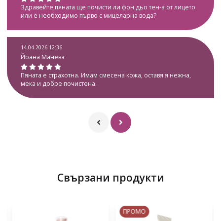
Здравейте,пяната ще почисти ли фон дьо тен-а от лицето
или е необходимо първо с мицеларна вода?
14.04.2026 12:36
Йоана Манева
Пяната е страхотна. Имам смесена кожа, оставя я нежна,
мека и добре почистена.
Свързани продукти
ПРОМО