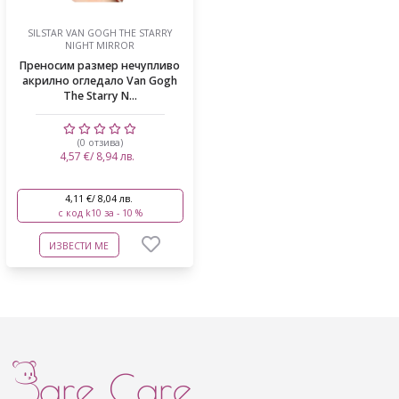
SILSTAR VAN GOGH THE STARRY
NIGHT MIRROR
Преносим размер нечупливо
акрилно огледало Van Gogh
The Starry N...
(0 отзива)
4,57 €/ 8,94 лв.
4,11 €/ 8,04 лв.
с код k10 за - 10 %
ИЗВЕСТИ МЕ