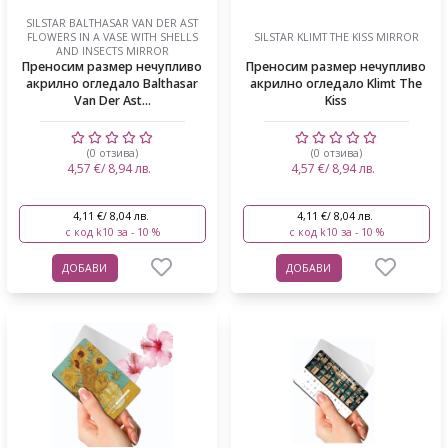
SILSTAR BALTHASAR VAN DER AST
FLOWERS IN A VASE WITH SHELLS
SILSTAR KLIMT THE KISS MIRROR
AND INSECTS MIRROR
Преносим размер нечупливо
Преносим размер нечупливо
акрилно огледало Balthasar
акрилно огледало Klimt The
Van Der Ast...
Kiss
(0 отзива)
(0 отзива)
4,57 €/ 8,94 лв.
4,57 €/ 8,94 лв.
4,11 €/ 8,04 лв.
4,11 €/ 8,04 лв.
с код k10 за - 10 %
с код k10 за - 10 %
ДОБАВИ
ДОБАВИ