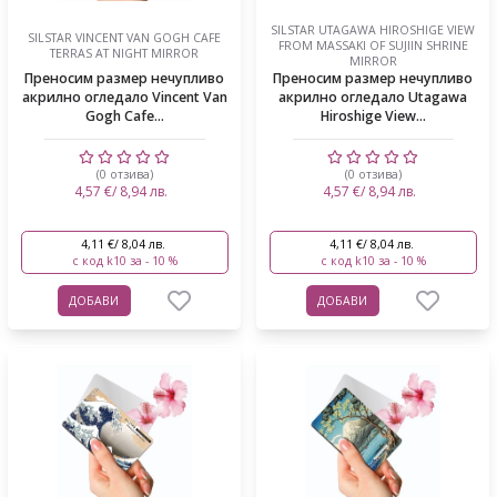
SILSTAR UTAGAWA HIROSHIGE VIEW
SILSTAR VINCENT VAN GOGH CAFE
FROM MASSAKI OF SUJIIN SHRINE
TERRAS AT NIGHT MIRROR
MIRROR
Преносим размер нечупливо
Преносим размер нечупливо
акрилно огледало Vincent Van
акрилно огледало Utagawa
Gogh Cafe...
Hiroshige View...
(0 отзива)
(0 отзива)
4,57 €/ 8,94 лв.
4,57 €/ 8,94 лв.
4,11 €/ 8,04 лв.
4,11 €/ 8,04 лв.
с код k10 за - 10 %
с код k10 за - 10 %
ДОБАВИ
ДОБАВИ