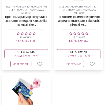
SILSTAR KATSUSHIKA HOKUSAI THE
SILSTAR TAKAHASHI HIROAKI MT.
GREAT WAVE OFF KANAGAWA
FUJU FROM LAKE YAMANAKA
MIRROR
MIRROR
Преносим размер нечупливо
Преносим размер нечупливо
акрилно огледало Katsushika
акрилно огледало Takahashi
Hokusai The...
Hiroaki Mt....
(0 отзива)
(0 отзива)
4,57 €/ 8,94 лв.
4,57 €/ 8,94 лв.
4,11 €/ 8,04 лв.
4,11 €/ 8,04 лв.
с код k10 за - 10 %
с код k10 за - 10 %
ИЗВЕСТИ МЕ
ИЗВЕСТИ МЕ