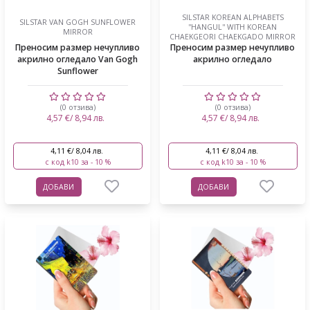
SILSTAR KOREAN ALPHABETS
SILSTAR VAN GOGH SUNFLOWER
''HANGUL'' WITH KOREAN
MIRROR
CHAEKGEORI CHAEKGADO MIRROR
Преносим размер нечупливо
Преносим размер нечупливо
акрилно огледало Van Gogh
акрилно огледало
Sunflower
(0 отзива)
(0 отзива)
4,57 €/ 8,94 лв.
4,57 €/ 8,94 лв.
4,11 €/ 8,04 лв.
4,11 €/ 8,04 лв.
с код k10 за - 10 %
с код k10 за - 10 %
ДОБАВИ
ДОБАВИ