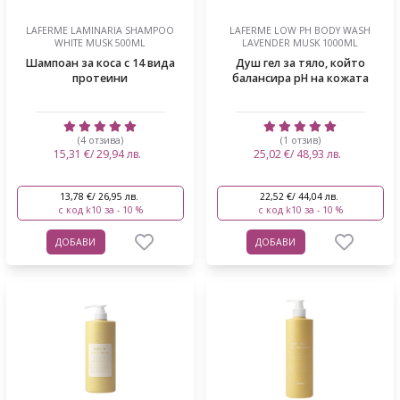
LAFERME LAMINARIA SHAMPOO
LAFERME LOW PH BODY WASH
WHITE MUSK 500ML
LAVENDER MUSK 1000ML
Шампоан за коса с 14 вида
Душ гел за тяло, който
протеини
балансира pH на кожата
(4 отзива)
(1 отзив)
15,31 €/ 29,94 лв.
25,02 €/ 48,93 лв.
13,78 €/ 26,95 лв.
22,52 €/ 44,04 лв.
с код k10 за - 10 %
с код k10 за - 10 %
ДОБАВИ
ДОБАВИ