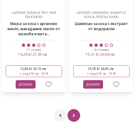
LAFERME DAMAGE PRO HAIR
LAFERME LAMINARIA SHAMPOO
TREATMENT
PEAR & FREESIA 500ML
Маска за коса с арганово
Шампоан за коса с екстракт
масло, макадамия, масло от
от водорасли
жожоба и вита...
(1 отзив)
(4 отзива)
14,29 €/ 27,95 лв.
15,31 €/ 29,94 лв.
12,86 €/ 25,15 лв.
13,78 €/ 26,95 лв.
с код k10 за - 10 %
с код k10 за - 10 %
ДОБАВИ
ДОБАВИ