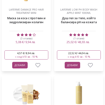
LAFERME DAMAGE PRO HAIR
LAFERME LOW PH BODY WASH
TREATMENT MINI
APPLE MINT 1000ML
Маска за коса с протеин и
Душ гел за тяло, който
хидролизиран колаген
балансира pH на кожата
(3 отзива)
(1 отзив)
5,08 €/ 9,94 лв.
25,02 €/ 48,93 лв.
4,57 €/ 8,94 лв.
22,52 €/ 44,04 лв.
с код k10 за - 10 %
с код k10 за - 10 %
ДОБАВИ
ДОБАВИ