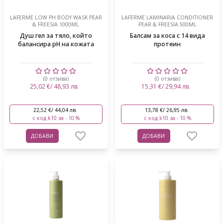
LAFERME LOW PH BODY WASK PEAR
LAFERME LAMINARIA CONDITIONER
& FREESIA 1000ML
PEAR & FREESIA 500ML
Душ гел за тяло, който
Балсам за коса с 14 вида
балансира pH на кожата
протеин
(0 отзива)
(0 отзива)
25,02 €/ 48,93 лв.
15,31 €/ 29,94 лв.
22,52 €/ 44,04 лв.
13,78 €/ 26,95 лв.
с код k10 за - 10 %
с код k10 за - 10 %
ДОБАВИ
ДОБАВИ