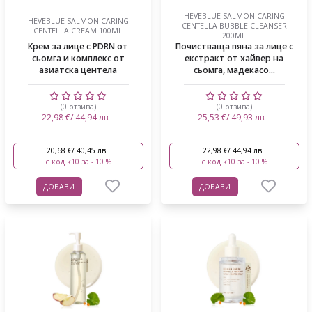
HEVEBLUE SALMON CARING
HEVEBLUE SALMON CARING
CENTELLA BUBBLE CLEANSER
CENTELLA CREAM 100ML
200ML
Крем за лице с PDRN от
Почистваща пяна за лице с
сьомга и комплекс от
екстракт от хайвер на
азиатска центела
сьомга, мадекасо...
(0 отзива)
(0 отзива)
22,98 €/ 44,94 лв.
25,53 €/ 49,93 лв.
20,68 €/ 40,45 лв.
22,98 €/ 44,94 лв.
с код k10 за - 10 %
с код k10 за - 10 %
ДОБАВИ
ДОБАВИ