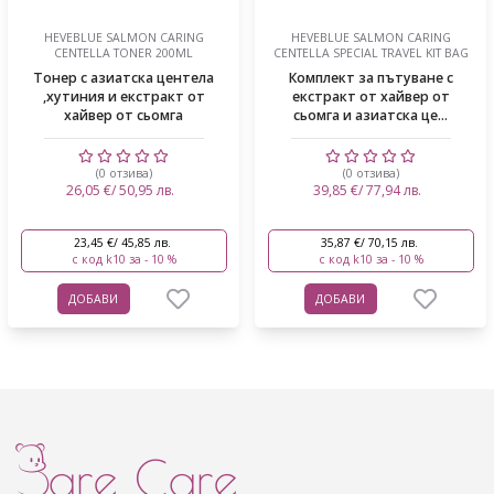
HEVEBLUE SALMON CARING
HEVEBLUE SALMON CARING
CENTELLA TONER 200ML
CENTELLA SPECIAL TRAVEL KIT BAG
Тонер с азиатска центела
Комплект за пътуване с
,хутиния и екстракт от
екстракт от хайвер от
хайвер от сьомга
сьомга и азиатска це...
(0 отзива)
(0 отзива)
26,05 €/ 50,95 лв.
39,85 €/ 77,94 лв.
23,45 €/ 45,85 лв.
35,87 €/ 70,15 лв.
с код k10 за - 10 %
с код k10 за - 10 %
ДОБАВИ
ДОБАВИ