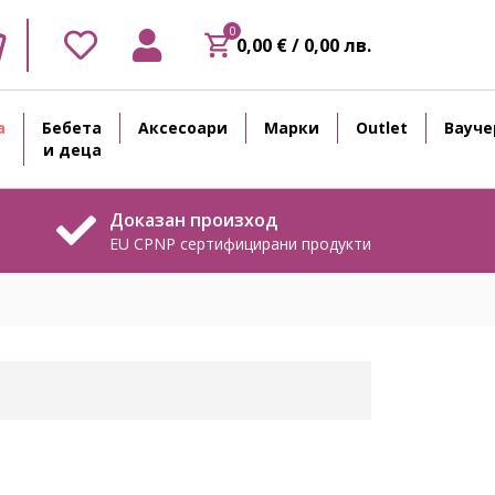
0
0,00 € / 0,00 лв.
а
Бебета
Аксесоари
Марки
Outlet
Вауче
и деца
Доказан произход
EU CPNP сертифицирани продукти