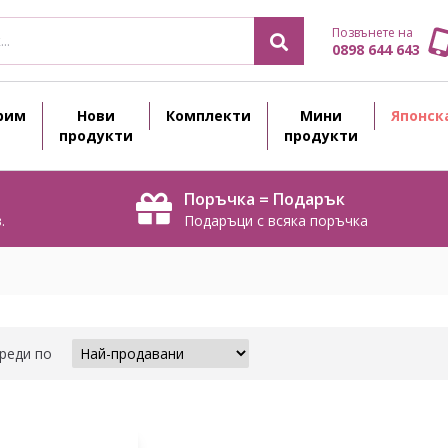
Позвънете на
0898 644 643
рим
Нови
Комплекти
Мини
Японск
продукти
продукти
Поръчка = Подарък
.
Подаръци с всяка поръчка
реди по