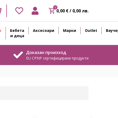
0
0,00 € / 0,00 лв.
а
Бебета
Аксесоари
Марки
Outlet
Вауче
и деца
Доказан произход
EU CPNP сертифицирани продукти