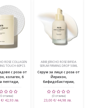
CHO ROSE COLLAGEN
ABIB JERICHO ROSE BIFIDA
MING TOUCH 60PCS
SERUM FIRMING DROP 50ML
адове с роза от
Серум за лице с роза от
н, колаген, 6
Йерихон,
а пептиди,
бифидобактерии,
фидоба...
лактобацилус фер...
(0 отзива)
(0 отзива)
 €/ 42,93 лв.
23,00 €/ 44,98 лв.