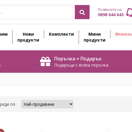
Позвънете на
0898 644 643
рим
Нови
Комплекти
Мини
Японск
продукти
продукти
Поръчка = Подарък
.
Подаръци с всяка поръчка
реди по