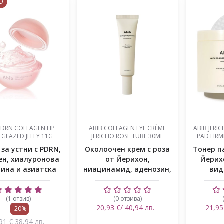
О
PDRN COLLAGEN LIP
ABIB COLLAGEN EYE CRÈME
ABIB JERI
 GLAZED JELLY 11G
JERICHO ROSE TUBE 30ML
PAD FIR
за устни с PDRN,
Околоочен крем с роза
Тонер п
ен, хиалуронова
от Йерихон,
Йерихо
лина и азиатска
ниацинамид, аденозин,
вид
ц...
хиалуроно...
би
(1 отзив)
(0 отзива)
20,93 €/ 40,94 лв.
21,95
-20%
91 € 38,94 лв.