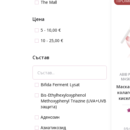
ПРОМ
The Mall
Цена
5 - 10,00 €
10 - 25,00 €
Състав
ABIB 
MASK
Bifida Ferment Lysat
Маска 
колаг
Bis-Ethylhexyloxyphenol
кисе
Methoxyphenyl Triazine (UVA+UVB
защита)
Аденозин
Азиатикозид
19,