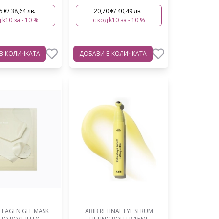
6 €/ 38,64 лв.
20,70 €/ 40,49 лв.
 k10 за - 10 %
с код k10 за - 10 %
В КОЛИЧКАТА
ДОБАВИ
В КОЛИЧКАТА
LLAGEN GEL MASK
ABIB RETINAL EYE SERUM
CHO ROSE JELLY
LIFTING ROLLER 15ML