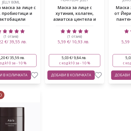
JELLY 80ML
 маска за лице с
Маска за лице с
Маска 
, пробиотици и
хутиния, колаген,
от Йер
актобацили
азиатска центела и
пантен
комбуча
(1 отзив)
(1 отзив)
22 €/ 39,55 лв.
5,59 €/ 10,93 лв.
5,59 
,20 €/ 35,59 лв.
5,03 €/ 9,84 лв.
5,0
код k10 за - 10 %
с код k10 за - 10 %
с код
ВИ
В КОЛИЧКАТА
ДОБАВИ
В КОЛИЧКАТА
ДОБАВИ
О