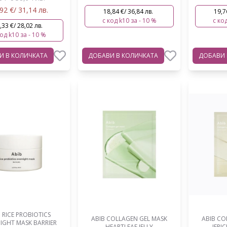
92 €/ 31,14 лв.
18,84 €/ 36,84 лв.
19,7
с код k10 за - 10 %
с код
,33 €/ 28,02 лв.
код k10 за - 10 %
ВИ
В КОЛИЧКАТА
ДОБАВИ
В КОЛИЧКАТА
ДОБАВИ
 RICE PROBIOTICS
ABIB COLLAGEN GEL MASK
ABIB CO
IGHT MASK BARRIER
HEARTLEAF JELLY
JERI