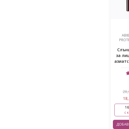
Пептиди
Ретинал
Ретинол-Ретинал- Внимание!
Роза
ABI
PROTE
Серамид
Слън
за ли
Сквалан
азиатс
Токоферол
Хиалуронова киселина комплекс
Хутиния
26,
Черупки от кестени
18,
16
с 
ДОБА