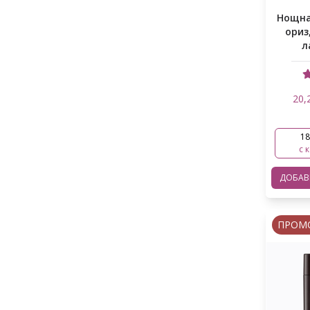
Серуми
Нощна
Кофеин
ориз
Тонер за лице
л
Куркума
Тонер падове
Лактобацилус фермент
Грим
Мадекасовата киселина
20,
Балсам и маска за устни
Марианска роза
Нови продукти
18
Масло от Жожоба
с 
Масло от семена на макадамия -
ДОБА
Масло от ший
Морски Зърнастец
ПРОМ
Ниацинамид
Ориз
Пантенол