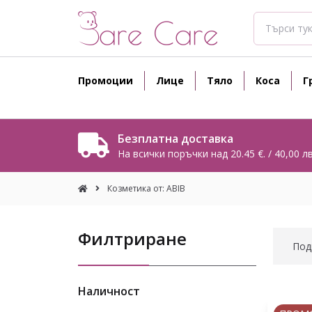
Промоции
Лице
Тяло
Коса
Г
Безплатна доставка
На всички поръчки над 20.45 €. / 40,00 лв
Козметика от: ABIB
Филтриране
Под
Наличност