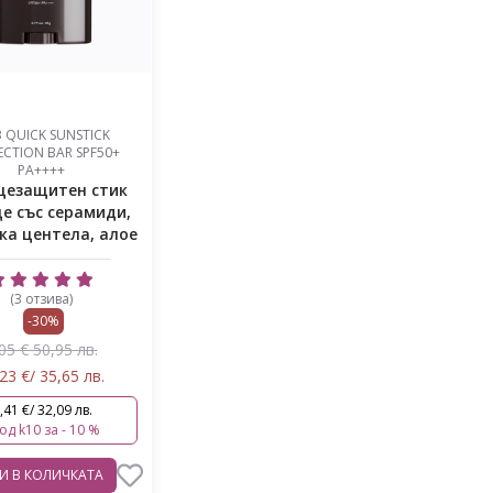
B QUICK SUNSTICK
CTION BAR SPF50+
PA++++
цезащитен стик
це със серамиди,
ка центела, алое
(3 отзива)
-30%
05 € 50,95 лв.
23 €/ 35,65 лв.
,41 €/ 32,09 лв.
код k10 за - 10 %
ВИ
В КОЛИЧКАТА