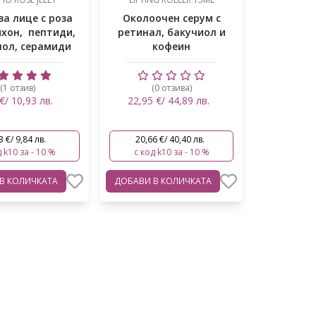
за лице с роза
Околоочен серум с
ихон, пептиди,
ретинал, бакучиол и
ол, серамиди
кофеин
(1 отзив)
(0 отзива)
€/ 10,93 лв.
22,95 €/ 44,89 лв.
3 €/ 9,84 лв.
20,66 €/ 40,40 лв.
 k10 за - 10 %
с код k10 за - 10 %
В КОЛИЧКАТА
ДОБАВИ
В КОЛИЧКАТА