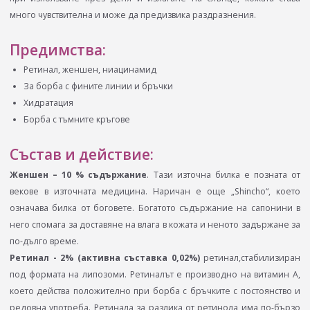
много чувствителна и може да предизвика раздразнения.
Предимства:
Ретинал, женшен, ниацинамид
За борба с фините линии и бръчки
Хидратация
Борба с тъмните кръгове
Състав и действие:
Женшен – 10 % съдържание
. Тази източна билка е позната от
векове в източната медицина. Наричан е още „Shincho“, което
означава билка от боговете. Богатото съдържание на сапонини в
него спомага за доставяне на влага в кожата и неното задържане за
по-дълго време.
Ретинал - 2% (активна съставка 0,02%)
ретинал,стабилизиран
под формата на липозоми. Ретиналът е производно на витамин А,
което действа положително при борба с бръчките с постоянство и
редовна употреба. Ретинала за разлика от ретинола има по-бързо