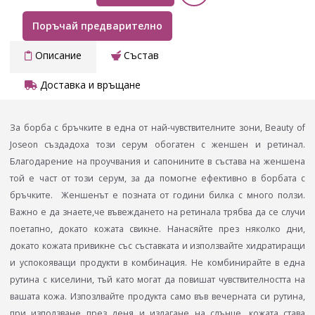
Поръчай предварително
Описание
Състав
Доставка и връщане
За борба с бръчките в една от най-чувствителните зони, Beauty of
Joseon създадоха този серум обогатен с женшен и ретинал.
Благодарение на проучвания и сапонините в състава на женшена
той е част от този серум, за да помогне ефективно в борбата с
бръчките. Женшенът е позната от години билка с много ползи.
Важно е да знаете,че въвеждането на ретинала трябва да се случи
поетапно, докато кожата свикне. Нанасяйте през няколко дни,
докато кожата привикне със съставката и използвайте хидратиращи
и успокояващи продукти в комбинация. Не комбинирайте в една
рутина с киселини, тъй като могат да повишат чувствителността на
вашата кожа. Изпозлвайте продукта само във вечерната си рутина,
при използване през деня и излагане на слънце, кожата става