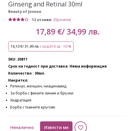
Ginseng and Retinal 30ml
Beauty of Joseon
12 отзиви
(Прочети)
17,89 €/ 34,99 лв.
16,10 €/ 31,49 лв.
с код k10 за - 10 %
SKU: 20811
Срок на годност при доставка: Няма информация
Количество : 30мл.
Накратко:
Ретинал, женшен, ниацинамид
За борба с фините линии и бръчки
Хидратация
Борба с тъмните кръгове
Неналично
Извести ме