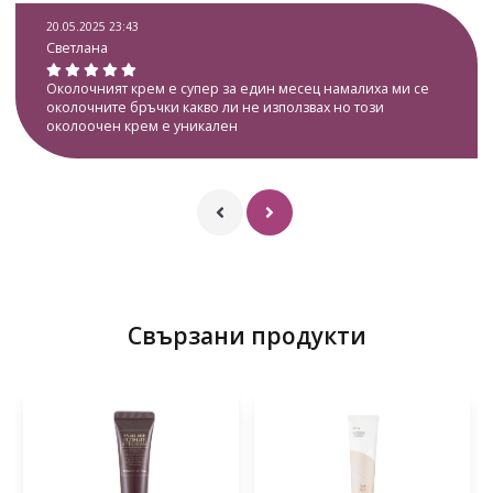
20.05.2025 23:43
Светлана
Околочният крем е супер за един месец намалиха ми се
околочните бръчки какво ли не използвах но този
околоочен крем е уникален
Свързани продукти