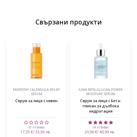
Свързани продукти
EF
IUNIK BETA-GLUCAN POWER
JUMISO NIACINAMIDE 20 SERUM
MOISTURE SERUM
40ML
н
Серум за лице с Бета-
Серум с 20% ниацинамид,
глюкан за дълбока
транексамова киселина,
хидратация
глутатион и аргини...
(4 отзива)
(0 отзива)
20,96 €/ 40,99 лв.
23,95 €/ 46,84 лв.