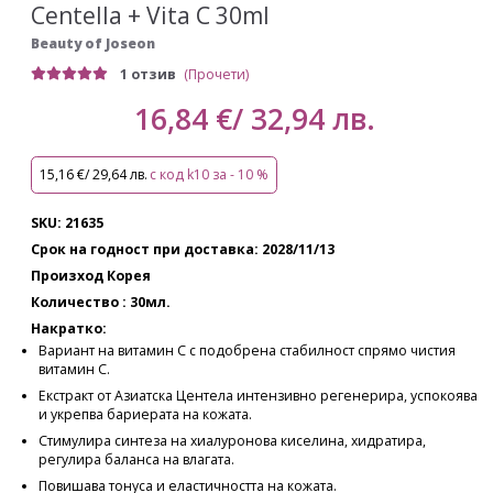
Centella + Vita C 30ml
Beauty of Joseon
1 отзив
(Прочети)
16,84 €/ 32,94 лв.
15,16 €/ 29,64 лв.
с код k10 за - 10 %
SKU: 21635
Срок на годност при доставка: 2028/11/13
Произход Корея
Количество : 30мл.
Накратко:
Вариант на витамин C с подобрена стабилност спрямо чистия
витамин C.
Екстракт от Азиатска Центела интензивно регенерира, успокоява
и укрепва бариерата на кожата.
Стимулира синтеза на хиалуронова киселина, хидратира,
регулира баланса на влагата.
Повишава тонуса и еластичността на кожата.