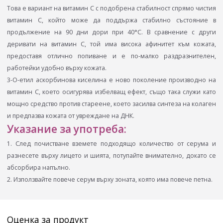
Това е вариант на витамин C с подобрена стабилност спрямо чистия
витамин C, който може да поддържа стабилно състояние в
продължение на 90 дни дори при 40°C. В сравнение с други
деривати на витамин C, той има висока афинитет към кожата,
предоставя отлично попиване и е по-малко раздразнителен,
работейки удобно върху кожата.
3-O-етил аскорбинова киселина е ново поколение производно на
витамин С, което осигурява избелващ ефект, също така служи като
мощно средство против стареене, което засилва синтеза на колаген
и предпазва кожата от увреждане на ДНК.
Указание за употреба:
1. След почистване вземете подходящо количество от серума и
разнесете върху лицето и шията, потупайте внимателно, докато се
абсорбира напълно.
2. Използвайте повече серум върху зоната, която има повече петна.
Оценка за продукт