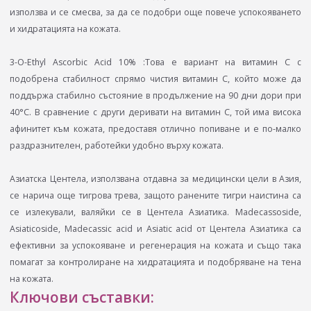
използва и се смесва, за да се подобри още повече успокояването
и хидратацията на кожата.
3-O-Ethyl Ascorbic Acid 10% :Това е вариант на витамин C с
подобрена стабилност спрямо чистия витамин C, който може да
поддържа стабилно състояние в продължение на 90 дни дори при
40°C. В сравнение с други деривати на витамин C, той има висока
афинитет към кожата, предоставя отлично попиване и е по-малко
раздразнителен, работейки удобно върху кожата.
Азиатска Центела, използвана отдавна за медицински цели в Азия,
се нарича още тигрова трева, защото ранените тигри наистина са
се излекували, валяйки се в Центела Азиатика. Madecassoside,
Asiaticoside, Madecassic acid и Asiatic acid от Центела Азиатика са
ефективни за успокояване и регенерация на кожата и също така
помагат за контролиране на хидратацията и подобряване на тена
на кожата.
Ключови съставки: