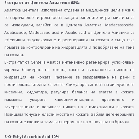
Екстракт от Центела Азиатика 68%:
Азиатска Центела, използвана отдавна за медицински цели в Азия,
се нарича още тигрова трева, защото ранените тигри наистина са
се излекували, валяйки се в Центела Азиатика. Madecassoside,
Asiaticoside, Madecassic acid и Asiatic acid от Центела Азиатика са
ефективни за успокояване и регенерация на кожата и също така
помагат за контролиране на хидратацията и подобряване на тена
на кожата.
Екстрактът от Centella Asiatica интензивно регенерира, успокоява и
укрепва бариерата на кожата, както и възстановява нивото на
хидратация на кожата. Растение за заздравяване на рани с
противовъзпалителни качества. Стимулира синтеза на хиалуронова
киселина, хидратира, регулира баланса на влагата в кожата,
намалява умората, хиперпиментацията, дразненето и
зачервяванията и повишава нивата на антиоксиданти в кожата.
Повишава тонуса и еластичността на кожата. Забавя дегенерацията
на кожните клетки и намалява вероятността от почвата на бръчки.
3-O-Ethyl Ascorbic Acid 10%