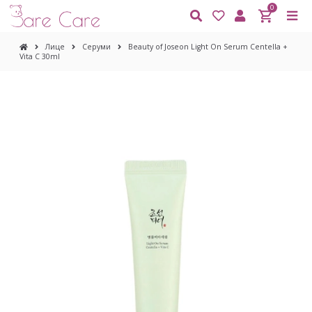
0
Лице
Серуми
Beauty of Joseon Light On Serum Centella +
Vita C 30ml