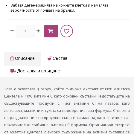
Забавя дегенерацията на кожните клетки и намалява
вероятността от почвата на бръчки.
Описание
Състав
Доставка и връщане
Това е осветляващ серум, който съдържа екстракт от 68% Азиатска
Центела и 10% витамин C като основни съставки.Недостатъците на
съществуващите продукти с чист витамин C на пазара, като
лепкавост, мазнини и сухота са подобренив тази формула. Степента
на раздразнение на продукта също е намалена, като се използват
изключително стабилна витамин C формула. Органичният екстракт
от Азиатска Центела с високо съдържание на активни съставки се