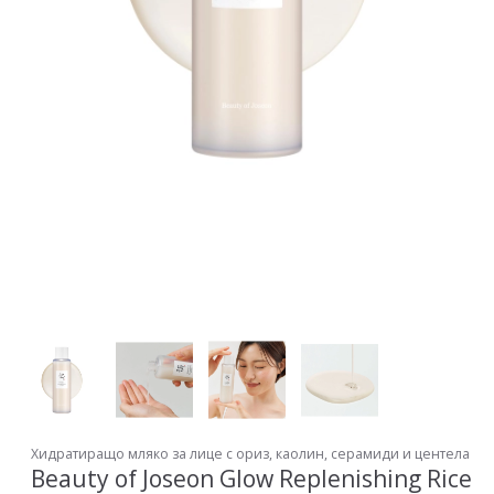
Хидратиращо мляко за лице с ориз, каолин, серамиди и центела
Beauty of Joseon Glow Replenishing Rice