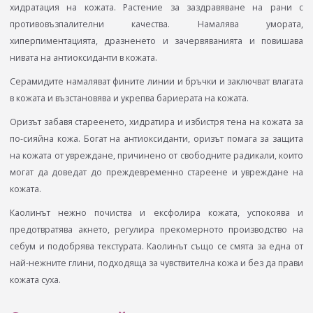
хидратация на кожата. Растение за заздравяване на рани с
противовъзпалителни качества. Намалява умората,
хиперпиментацията, дразненето и зачервяванията и повишава
нивата на антиоксиданти в кожата.
Серамидите намаляват фините линии и бръчки и заключват влагата
в кожата и възстановява и укрепва бариерата на кожата.
Оризът забавя стареенето, хидратира и избистря тена на кожата за
по-сияйна кожа. Богат на антиоксиданти, оризът помага за защита
на кожата от увреждане, причинено от свободните радикали, които
могат да доведат до преждевременно стареене и увреждане на
кожата.
Каолинът нежно почиства и ексфолира кожата, успокоява и
предотвратява акнето, регулира прекомерното производство на
себум и подобрява текстурата. Каолинът също се смята за една от
най-нежните глини, подходяща за чувствителна кожа и без да прави
кожата суха.