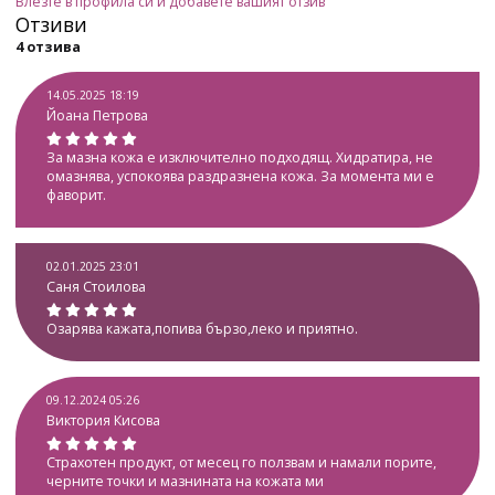
Влезте в профила си и добавете вашият отзив
Отзиви
4 отзива
14.05.2025 18:19
Йоана Петрова
За мазна кожа е изключително подходящ. Хидратира, не
омазнява, успокоява раздразнена кожа. За момента ми е
фаворит.
02.01.2025 23:01
Саня Стоилова
Озарява кажата,попива бързо,леко и приятно.
09.12.2024 05:26
Виктория Кисова
Страхотен продукт, от месец го ползвам и намали порите,
черните точки и мазнината на кожата ми