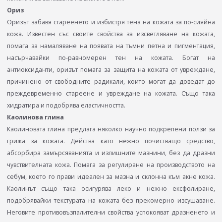
Ориз
Оризът забавя стареенето и избистря тена на кожата за по-сияйна
кожа. Известен със своите свойства за изсветляване на кожата,
помага за намаляване на появата на тъмни петна и пигментация,
насърчавайки по-равномерен тен на кожата. Богат на
антиоксиданти, оризът помага за защита на кожата от увреждане,
причинено от свободните радикали, които могат да доведат до
преждевременно стареене и увреждане на кожата. Също така
хидратира и подобрява еластичността.
Каолинова глина
Каолиновата глина предлага няколко научно подкрепени ползи за
грижа за кожата. Действа като нежно почистващо средство,
абсорбира замърсяванията и излишните мазнини, без да дразни
чувствителната кожа. Помага за регулиране на производството на
себум, което го прави идеален за мазна и склонна към акне кожа.
Каолинът също така осигурява леко и нежно ексфолиране,
подобрявайки текстурата на кожата без прекомерно изсушаване.
Неговите противовъзпалителни свойства успокояват дразненето и