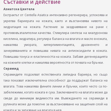
Съставки и действие
Азиатска Центела
Екстрактът от Centella Asiatica интензивно регенерира, успокоява и
укрепва бариерата на кожата, както и възстановява нивото на
хидратация на кожата. Растение за заздравяване на рани с
противовъзпалителни качества. Стимулира синтеза на хиалуронова
киселина, хидратира, регулира баланса на влагата и масло в кожата,
намалява умората, хиперпиментацията, дразненето и
зачервяванията и повишава нивата на антиоксиданти в кожата.
Повишава тонуса и еластичността на кожата. Забавя дегенерацията
на кожните клетки и намалява вероятността от почвата на бръчки.
Серамид
Серамидите подсилват естествената липидна бариера, но също
така показват изключителна способност да поддържат баланса на
влагата. Това намалява фините линии и бръчки, които често са по-
забележими, когато кожата е суха. Заключването на влагата може да
сведе до минимум видимостта им. Въвеждането на серамиди в
рутината може да помогне за възстановяване на защитния слой на
кожата и за запазване на влагата в нея.