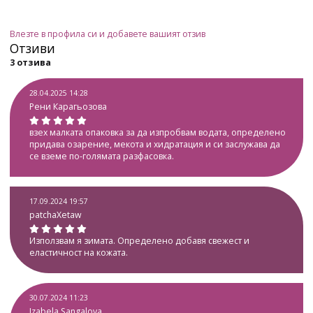
Влезте в профила си и добавете вашият отзив
Отзиви
3 отзива
28.04.2025 14:28
Рени Карагьозова
взех малката опаковка за да изпробвам водата, определено
придава озарение, мекота и хидратация и си заслужава да
се вземе по-голямата разфасовка.
17.09.2024 19:57
patchaXetaw
Използвам я зимата. Определено добавя свежест и
еластичност на кожата.
30.07.2024 11:23
Izabela Sangalova