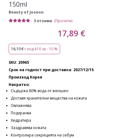
150ml
Beauty of Joseon
3 отзиви
(Прочети)
17,89 €
16,10 €
с код k10 за - 10 %
SKU: 20965
Срок на годност при доставка: 2027/12/15
Произход Корея
Накратко:
Съдържа 80% вода от женшен
Доставя хранителни вещества на кожата
Овлажнява
Подхранва
Хидратира
Заздравява кожата
Контролира секрецията на себум