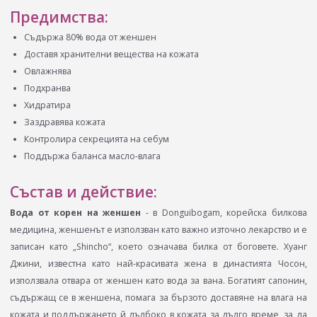
Предимства:
Съдържа 80% вода от женшен
Доставя хранителни вещества на кожата
Овлажнява
Подхранва
Хидратира
Заздравява кожата
Контролира секрецията на себум
Поддържа баланса масло-влага
Състав и действие:
Вода от корен на женшен
- в Donguibogam, корейска билкова
медицина, женшенът е използван като важно източно лекарство и е
записан като „Shincho“, което означава билка от боговете. Хуанг
Джини, известна като най-красивата жена в династията Чосон,
използвала отвара от женшен като вода за вана. Богатият сапонин,
съдържащ се в женшена, помага за бързото доставяне на влага на
кожата и поддържането й дълбоко в кожата за дълго време, за да